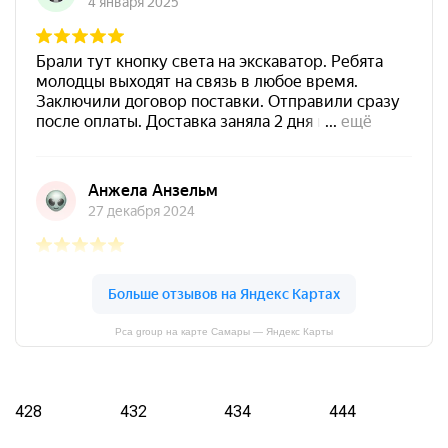
Pca group на карте Самары — Яндекс Карты
428
432
434
444