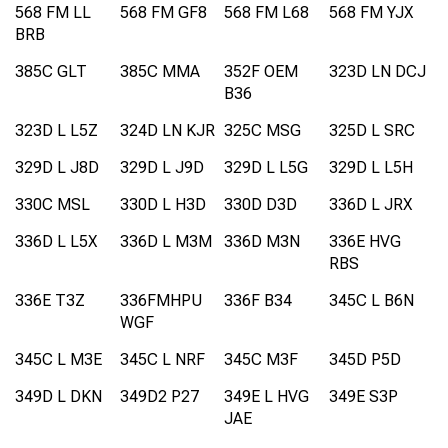
568 FM LL
568 FM GF8
568 FM L68
568 FM YJX
BRB
385C GLT
385C MMA
352F OEM
323D LN DCJ
B36
323D L L5Z
324D LN KJR
325C MSG
325D L SRC
329D L J8D
329D L J9D
329D L L5G
329D L L5H
330C MSL
330D L H3D
330D D3D
336D L JRX
336D L L5X
336D L M3M
336D M3N
336E HVG
RBS
336E T3Z
336FMHPU
336F B34
345C L B6N
WGF
345C L M3E
345C L NRF
345C M3F
345D P5D
349D L DKN
349D2 P27
349E L HVG
349E S3P
JAE