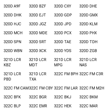
320D A9F
320D BZF
320D CXY
320D DHE
320D DHK
320D EJT
320D GDP
320D GMX
320D HJC
320D JGZ
320D JPD
320D KLM
320D MCH
320D MDE
320D PCX
320D PHX
320D SPN
320D SRT
320D TAE
320D TDH
320D WBN
320D XCK
320D YDS
320D ZGB
321D LCR
321D LCR
321D LCR
321D LCR
KBZ
MDT
MPG
NAS
321D LCR
321D LCR
322C FM BPH
322C FM C3R
PBD
TXA
322C FM CAM
322C FM CBY
322C FM LAR
322C FM M2H
322C BFK
322C BGR
322C BKJ
322C BKM
322C BLP
322C EMR
322C HEK
322C MAR