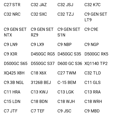
C27 STR
C32 JAZ
C32 JSJ
C32 K7C
C32 NRC
C32 SXC
C32 TZJ
C9 GEN SET
LT9
C9 GEN SET
C9 GEN SET
C9 GEN SET
C9 C9E
NTX
RZ9
S1N
C9 LN9
C9 LX9
C9 NBP
C9 NGP
C9 X3R
D450GC RG5
D450GC S35
D500GC RK5
D500GC S65
D550GC S37
D600 GC S36
XQ1140 TP2
XQ425 X8H
C18 X6X
C27 TWM
C32 TLD
C9.3B NGL
3126B BEJ
C-15 BEM
C11 GLS
C11 HRA
C13 KWJ
C13 LGK
C13 RRA
C15 LDN
C18 BDN
C18 WJH
C18 WRH
C7 JTF
C7 TEF
C9 JSC
C9 MBD