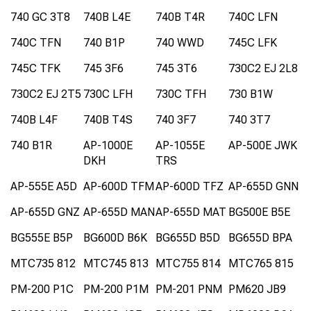
740 GC 3T8
740B L4E
740B T4R
740C LFN
740C TFN
740 B1P
740 WWD
745C LFK
745C TFK
745 3F6
745 3T6
730C2 EJ 2L8
730C2 EJ 2T5
730C LFH
730C TFH
730 B1W
740B L4F
740B T4S
740 3F7
740 3T7
740 B1R
AP-1000E
AP-1055E
AP-500E JWK
DKH
TRS
AP-555E A5D
AP-600D TFM
AP-600D TFZ
AP-655D GNN
AP-655D GNZ
AP-655D MAN
AP-655D MAT
BG500E B5E
BG555E B5P
BG600D B6K
BG655D B5D
BG655D BPA
MTC735 812
MTC745 813
MTC755 814
MTC765 815
PM-200 P1C
PM-200 P1M
PM-201 PNM
PM620 JB9