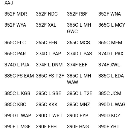
XAJ
352F MDR
352F NDC
352F RBF
352F WNA
352F WYA
352F XAL
365C L MH
365C L MCY
GWC
365C ELC
365C FEN
365C MCS
365C MEM
365C PAR
374D L PAP
374D L PAS
374D L PAX
374D L PJA
374F L DNM
374F EBF
374F XWL
385C FS EAM
385C FS T2F
385C L MH
385C L EDA
WAW
385C L KGB
385C L SBE
385C L T2E
385C JCM
385C KBC
385C KKK
385C MNZ
390D L WAG
390D L WAP
390D L WBT
390D BYP
390D KCZ
390F L MGF
390F FEH
390F HNG
390F YHT