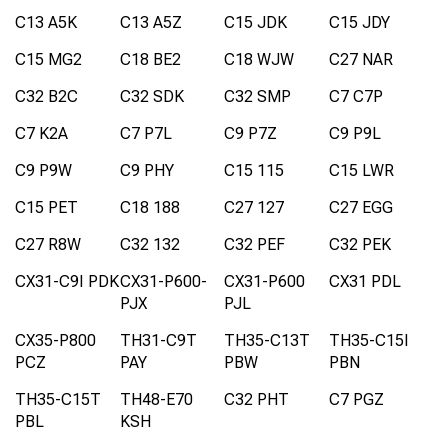
C13 A5K
C13 A5Z
C15 JDK
C15 JDY
C15 MG2
C18 BE2
C18 WJW
C27 NAR
C32 B2C
C32 SDK
C32 SMP
C7 C7P
C7 K2A
C7 P7L
C9 P7Z
C9 P9L
C9 P9W
C9 PHY
C15 115
C15 LWR
C15 PET
C18 188
C27 127
C27 EGG
C27 R8W
C32 132
C32 PEF
C32 PEK
CX31-C9I PDK
CX31-P600-
CX31-P600
CX31 PDL
PJX
PJL
CX35-P800
TH31-C9T
TH35-C13T
TH35-C15I
PCZ
PAY
PBW
PBN
TH35-C15T
TH48-E70
C32 PHT
C7 PGZ
PBL
KSH