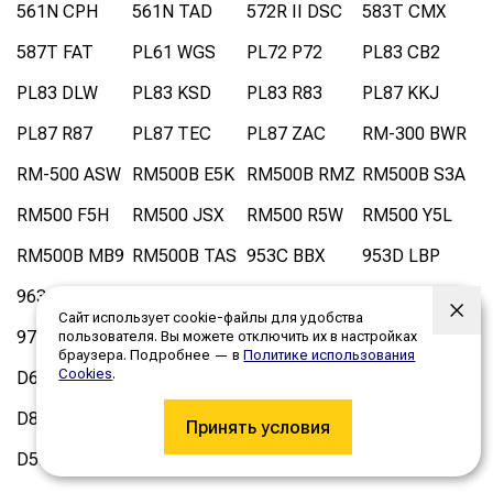
561N CPH
561N TAD
572R II DSC
583T CMX
587T FAT
PL61 WGS
PL72 P72
PL83 CB2
PL83 DLW
PL83 KSD
PL83 R83
PL87 KKJ
PL87 R87
PL87 TEC
PL87 ZAC
RM-300 BWR
RM-500 ASW
RM500B E5K
RM500B RMZ
RM500B S3A
RM500 F5H
RM500 JSX
RM500 R5W
RM500 Y5L
RM500B MB9
RM500B TAS
953C BBX
953D LBP
963C BBD
963D LCS
973C BCP
973C LDX
Сайт использует cookie-файлы для удобства
973D LCP
973K MKL
D6R II BPS
D6R II BRZ
пользователя. Вы можете отключить их в настройках
браузера. Подробнее — в
Политике использования
Cookies
.
D6R II BMK
D6R II BNL
D6R II BRE
D8N 1XJ
D8N 5TJ
D8N 9TC
D8R 7XM
D10R 3KR
Принять условия
D5N CFH
D5N CKT
D6N CBF
D6N CBL