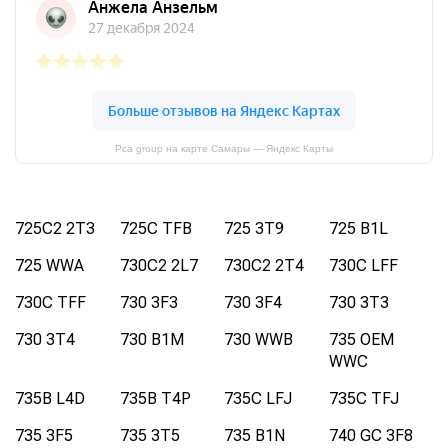
Pca group на карте Самары — Яндекс Карты
725C2 2T3
725C TFB
725 3T9
725 B1L
725 WWA
730C2 2L7
730C2 2T4
730C LFF
730C TFF
730 3F3
730 3F4
730 3T3
730 3T4
730 B1M
730 WWB
735 OEM
WWC
735B L4D
735B T4P
735C LFJ
735C TFJ
735 3F5
735 3T5
735 B1N
740 GC 3F8