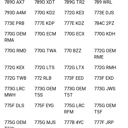
789D AX7
789D XDT
789G TR2
789 WRL
793D A4M
770G KD2
772G KE3
773E DJS
773E PRB
777E KDP
777E KDZ
784C 2PZ
770G OEM
770G ECM
770G ECX
770G KDH
RMA
770G RMD
770G TWA
770 BZZ
772G OEM
RME
772G KEX
772G LTS
772G LTX
772G RMH
772G TWB
772 RLB
773F EED
773F EXD
773G LRC
773G OEM
773G OEM
773G JWS
MWH
T5S
T5T
775F DLS
775F EYG
775G LRC
775G OEM
RFM
T5F
775G OEM
775G MJS
777B 4YC
777F JRP