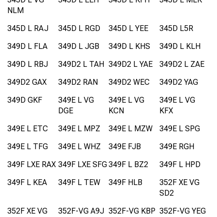
NLM
345D L RAJ
345D L RGD
345D L YEE
345D L5R
349D L FLA
349D L JGB
349D L KHS
349D L KLH
349D L RBJ
349D2 L TAH
349D2 L YAE
349D2 L ZAE
349D2 GAX
349D2 RAN
349D2 WEC
349D2 YAG
349D GKF
349E L VG
349E L VG
349E L VG
DGE
KCN
KFX
349E L ETC
349E L MPZ
349E L MZW
349E L SPG
349E L TFG
349E L WHZ
349E FJB
349E RGH
349F LXE RAX
349F LXE SFG
349F L BZ2
349F L HPD
349F L KEA
349F L TEW
349F HLB
352F XE VG
SD2
352F XE VG
352F-VG A9J
352F-VG KBP
352F-VG YEG