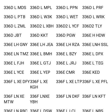
336D L MDS
336D L MPL
336D L PPN
336D L PRF
336D L PTB
336D L W3K
336D L WET
336D L WRK
336D L ZML
336D2 L XBH
336D2 L YCF
336D2 TLY
336D JBT
336D KKT
336D PGW
336E H HDW
336E LH GNY
336E LH JEA
336E LH RZA
336E LNH SSL
336E LN TMZ
336E L BMH
336E L BZY
336E L DPX
336E L FJH
336E L GTJ
336E L JRJ
336E L TEG
336E L YCE
336E L YEP
336E CMR
336E KED
336F L XE DFY
336F L XE
336F L XE LTP
336F L XE PFL
KGH
336F LN XE
336F LNXE
336F LN DKF
336F LN KFT
MTW
YBH
336F LN RBC
336F L DSW
336F L LCL
336F L NBS