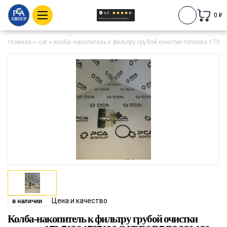
0 ₽
главная
»
cat
»
колба-накопитель к фильтру грубой очистки топлива 173-7
Цена и качество
в наличии
Колба-накопитель к фильтру грубой очистки