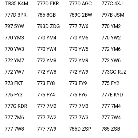
TR35 K4M
777D FKR
777D AGC
777C 4XJ
777D 3PR
785 8GB
789C 2BW
797B JSM
797 5YW
793D ZDG
777 7W6
770 YM2
770 YM3
770 YM4
770 YM5
770 YW2
770 YW3
770 YW4
770 YW5
772 YM6
772 YM7
772 YM8
772 YM9
772 YW6
772 YW7
772 YW8
772 YW9
773GC RJZ
773 FKT
773 FY8
773 FY9
775 FY2
775 FY3
775 FY4
775 FY6
777E KYD
777G RDR
777 7M2
777 7M3
777 7M4
777 7M6
777 7W2
777 7W3
777 7W4
777 7W8
777 7W9
785D ZSP
785 ZSB