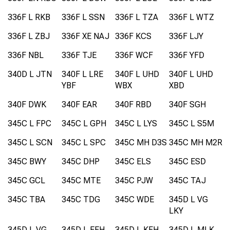
336F L RKB
336F L SSN
336F L TZA
336F L WTZ
336F L ZBJ
336F XE NAJ
336F KCS
336F LJY
336F NBL
336F TJE
336F WCF
336F YFD
340D L JTN
340F L LRE
340F L UHD
340F L UHD
YBF
WBX
XBD
340F DWK
340F EAR
340F RBD
340F SGH
345C L FPC
345C L GPH
345C L LYS
345C L S5M
345C L SCN
345C L SPC
345C MH D3S
345C MH M2R
345C BWY
345C DHP
345C ELS
345C ESD
345C GCL
345C MTE
345C PJW
345C TAJ
345C TBA
345C TDG
345C WDE
345D L VG
LKY
345D L VG
345D L EEH
345D L KFH
345D L MLK