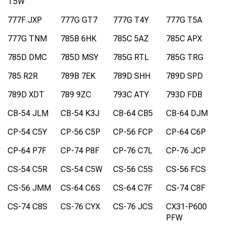
T5W
777F JXP
777G GT7
777G T4Y
777G T5A
777G TNM
785B 6HK
785C 5AZ
785C APX
785D DMC
785D MSY
785G RTL
785G TRG
785 R2R
789B 7EK
789D SHH
789D SPD
789D XDT
789 9ZC
793C ATY
793D FDB
CB-54 JLM
CB-54 K3J
CB-64 CB5
CB-64 DJM
CP-54 C5Y
CP-56 C5P
CP-56 FCP
CP-64 C6P
CP-64 P7F
CP-74 P8F
CP-76 C7L
CP-76 JCP
CS-54 C5R
CS-54 C5W
CS-56 C5S
CS-56 FCS
CS-56 JMM
CS-64 C6S
CS-64 C7F
CS-74 C8F
CS-74 C8S
CS-76 CYX
CS-76 JCS
CX31-P600
PFW