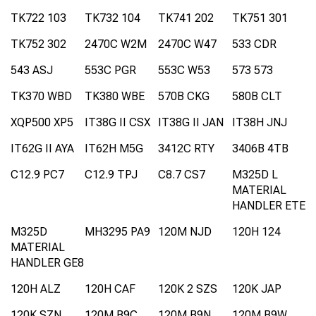
TK722 103
TK732 104
TK741 202
TK751 301
TK752 302
2470C W2M
2470C W47
533 CDR
543 ASJ
553C PGR
553C W53
573 573
TK370 WBD
TK380 WBE
570B CKG
580B CLT
XQP500 XP5
IT38G II CSX
IT38G II JAN
IT38H JNJ
IT62G II AYA
IT62H M5G
3412C RTY
3406B 4TB
C12.9 PC7
C12.9 TPJ
C8.7 CS7
M325D L
MATERIAL
HANDLER ETE
M325D
MH3295 PA9
120M NJD
120H 124
MATERIAL
HANDLER GE8
120H ALZ
120H CAF
120K 2 SZS
120K JAP
120K SZN
120M B9C
120M B9N
120M B9W