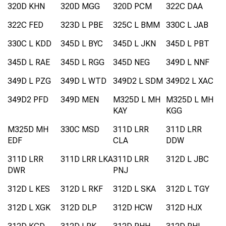
320D KHN
320D MGG
320D PCM
322C DAA
322C FED
323D L PBE
325C L BMM
330C L JAB
330C L KDD
345D L BYC
345D L JKN
345D L PBT
345D L RAE
345D L RGG
345D NEG
349D L NNF
349D L PZG
349D L WTD
349D2 L SDM
349D2 L XAC
349D2 PFD
349D MEN
M325D L MH
M325D L MH
KAY
KGG
M325D MH
330C MSD
311D LRR
311D LRR
EDF
CLA
DDW
311D LRR
311D LRR LKA
311D LRR
312D L JBC
DWR
PNJ
312D L KES
312D L RKF
312D L SKA
312D L TGY
312D L XGK
312D DLP
312D HCW
312D HJX