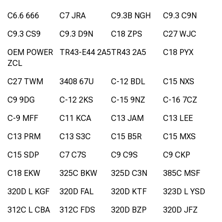
C6.6 666
C7 JRA
C9.3B NGH
C9.3 C9N
C9.3 CS9
C9.3 D9N
C18 ZPS
C27 WJC
OEM POWER
TR43-E44 2A5
TR43 2A5
C18 PYX
ZCL
C27 TWM
3408 67U
C-12 BDL
C15 NXS
C9 9DG
C-12 2KS
C-15 9NZ
C-16 7CZ
C-9 MFF
C11 KCA
C13 JAM
C13 LEE
C13 PRM
C13 S3C
C15 B5R
C15 MXS
C15 SDP
C7 C7S
C9 C9S
C9 CKP
C18 EKW
325C BKW
325D C3N
385C MSF
320D L KGF
320D FAL
320D KTF
323D L YSD
312C L CBA
312C FDS
320D BZP
320D JFZ