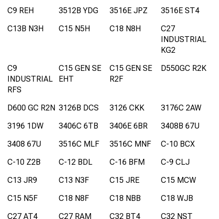
C9 REH
3512B YDG
3516E JPZ
3516E ST4
C13B N3H
C15 N5H
C18 N8H
C27
INDUSTRIAL
KG2
C9
C15 GEN SE
C15 GEN SE
D550GC R2K
INDUSTRIAL
EHT
R2F
RFS
D600 GC R2N
3126B DCS
3126 CKK
3176C 2AW
3196 1DW
3406C 6TB
3406E 6BR
3408B 67U
3408 67U
3516C MLF
3516C MNF
C-10 BCX
C-10 Z2B
C-12 BDL
C-16 BFM
C-9 CLJ
C13 JR9
C13 N3F
C15 JRE
C15 MCW
C15 N5F
C18 N8F
C18 NBB
C18 WJB
C27 AT4
C27 RAM
C32 BT4
C32 NST