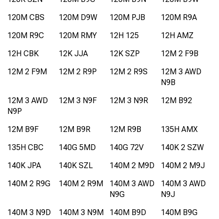
120M CBS
120M D9W
120M PJB
120M R9A
120M R9C
120M RMY
12H 125
12H AMZ
12H CBK
12K JJA
12K SZP
12M 2 F9B
12M 2 F9M
12M 2 R9P
12M 2 R9S
12M 3 AWD
N9B
12M 3 AWD
12M 3 N9F
12M 3 N9R
12M B92
N9P
12M B9F
12M B9R
12M R9B
135H AMX
135H CBC
140G 5MD
140G 72V
140K 2 SZW
140K JPA
140K SZL
140M 2 M9D
140M 2 M9J
140M 2 R9G
140M 2 R9M
140M 3 AWD
140M 3 AWD
N9G
N9J
140M 3 N9D
140M 3 N9M
140M B9D
140M B9G