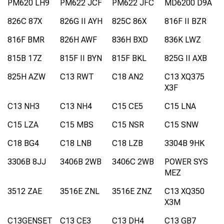
PM620 LH9
PM622 JCF
PM622 JFC
MD6200 D9A
826C 87X
826G II AYH
825C 86X
816F II BZR
816F BMR
826H AWF
836H BXD
836K LWZ
815B 17Z
815F II BYN
815F BKL
825G II AXB
825H AZW
C13 RWT
C18 AN2
C13 XQ375
X3F
C13 NH3
C13 NH4
C15 CE5
C15 LNA
C15 LZA
C15 MBS
C15 NSR
C15 SNW
C18 BG4
C18 LNB
C18 LZB
3304B 9HK
3306B 8JJ
3406B 2WB
3406C 2WB
POWER SYS
MEZ
3512 ZAE
3516E ZNL
3516E ZNZ
C13 XQ350
X3M
C13GENSET
C13 CE3
C13 DH4
C13 GB7