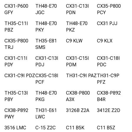
CX31-P600
TH48-E70
CX31-C13I
CX35-P800
GFY
JGC
PDN
PCY
TH35-C11I
TH48-E70
TH48-E70
CX31 PJJ
PBZ
PKY
PKZ
CX35-P800
TH35-E81
C9 KLW
C9 KLX
TRJ
SMS
CX31-C11I
CX31-C13I
CX31-C15I
CX31-C18I
PDY
PDJ
PDM
PDC
CX31-C9I PDZ
CX35-C18I
TH31-C9I PAZ
TH31-C9P
PCF
PFZ
TH35-C13I
TH48-E70
CX38-P800
CX38-P892
PBY
PKG
A3X
B4R
CX38-P892
TH31-E61
3126B Z2A
3412E Z2D
PWY
LWC
3516 LMC
C-15 Z2C
C11 B5K
C11 B5Z