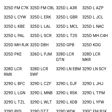
325D FM C7K
325D FM C8L
325D L A3R
325D L AZP
325D L CYW
325D L ERK
325D L GBR
325D L JCL
325D L KBE
325D L LAL
325D L MCL
325D L NAC
325D L PAL
325D L SCR
325D L T2S
325D MH C4H
325D MH RJK
325D DBH
325D GPB
325D KDG
325D PKE
326D L PJM
328D LCR
328D LCR
GTN
MKR
328D LCR
328D LCR
329D LN EBM
329D LN SCY
RMX
SWF
329D L BFC
329D L CZF
329D L DJF
329D L JHJ
329D L LGN
329D L MNB
329D L RSK
329D L TPM
329D L TZL
329D L WLT
329D L XDB
329D L YFW
329D BYS
329D DTZ
329D WDK
330C FM B1K