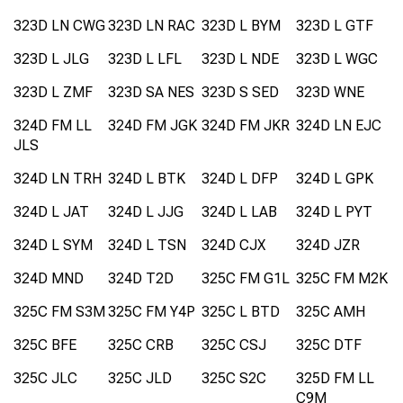
323D LN CWG
323D LN RAC
323D L BYM
323D L GTF
323D L JLG
323D L LFL
323D L NDE
323D L WGC
323D L ZMF
323D SA NES
323D S SED
323D WNE
324D FM LL
324D FM JGK
324D FM JKR
324D LN EJC
JLS
324D LN TRH
324D L BTK
324D L DFP
324D L GPK
324D L JAT
324D L JJG
324D L LAB
324D L PYT
324D L SYM
324D L TSN
324D CJX
324D JZR
324D MND
324D T2D
325C FM G1L
325C FM M2K
325C FM S3M
325C FM Y4P
325C L BTD
325C AMH
325C BFE
325C CRB
325C CSJ
325C DTF
325C JLC
325C JLD
325C S2C
325D FM LL
C9M