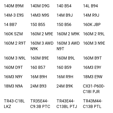
140M B9M
140M D9G
140 B54
14L B94
14M-3 E9S
14M3 N9S
14M B9J
14M R9J
14 BB7
150 B55
150 B56
160K JBP
160K SZM
160M 2 M9E
160M 2 M9K
160M 2 R9L
160M 2 R9T
160M 3 AWD
160M 3 AWD
160M 3 N9E
N9K
N9T
160M 3 N9L
160M B9E
160M B9L
160M B9T
160M D9T
160 B57
160 B59
16M3 E9Y
16M3 N9Y
16M B9H
16M R9H
18M3 E9W
18M3 N9A
24M B93
24M B9K
CX31-P600-
C18I PJR
TR43-C18L
TR35E44-
TR43E44-
TR43M44-
LKZ
C9.3B PTC
C13BL PTJ
C13B PTL