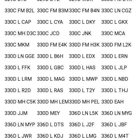
330C FM B2L
330C FM B3M
330C FM B4N
330C LN CGZ
330C L CAP
330C L CYA
330C L DKY
330C L GKX
330C MH D3C
330C JCD
330C JNK
330C MCA
330C MKM
330D FM E4K
330D FM H3K
330D FM L2K
330D LN GGE
330D L B6H
330D L EDX
330D L ERN
330D L FFK
330D L GBC
330D L HAS
330D L JLP
330D L LRM
330D L MAG
330D L MWP
330D L NBD
330D L R2D
330D L RAS
330D L T2Y
330D L THJ
330D MH C5K
330D MH LEM
330D MH PEL
330D EAH
330D JJM
330D MEY
336D LN L5K
336D LN MYG
336D LN MYP
336D L DTS
336D L J2F
336D L JBF
336D L JWR
336D L KDJ
336D L LMG
336D L M4T