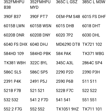
352FMHPU
352FMHPU
365C L GSZ
385C L M3W
B38
MYD
390F B37
390F PT7
OEM-PM S48
6015 FS DHF
6015B LWN
6015B WSN
6015 DHB
6018 DHT
6020B DNR
6020B DNY
6020 7P2
6030 DHL
6040 FS DHX
6040 DHJ
MD6290 DT8
TK721 102
584HD 109
584HD PBK
584 PAK
TK371 WBG
TK381 WBH
322C BYL
345C A3L
2864C SP4
586C SL5
586C SP5
2290 P2D
2390 P3H
2391 P4K
2491 P5J
2590 P6B
511 511
521B F7B
521 521
522B F7C
522 522
532 532
541 2 F7D
541 541
551 551
552 2 F7G
552 552
TK1051 9HZ
TK711 101