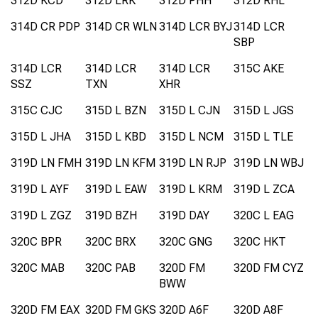
312D KCD
312D LRK
312D PHH
312D RHL
314D CR PDP
314D CR WLN
314D LCR BYJ
314D LCR
SBP
314D LCR
314D LCR
314D LCR
315C AKE
SSZ
TXN
XHR
315C CJC
315D L BZN
315D L CJN
315D L JGS
315D L JHA
315D L KBD
315D L NCM
315D L TLE
319D LN FMH
319D LN KFM
319D LN RJP
319D LN WBJ
319D L AYF
319D L EAW
319D L KRM
319D L ZCA
319D L ZGZ
319D BZH
319D DAY
320C L EAG
320C BPR
320C BRX
320C GNG
320C HKT
320C MAB
320C PAB
320D FM
320D FM CYZ
BWW
320D FM EAX
320D FM GKS
320D A6F
320D A8F