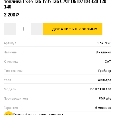
топлива 173-7126 1737126 CAT D6 D7 D8 320 120
140
2 200 ₽
ДОБАВИТЬ В КОРЗИНУ
Артикул
173-7126
Наличие
В наличии
К технике
CAT
Тип техники
Грейдер
Узел
Фильтра
Модель
D6 D7 120 140
Производитель
PMParts
Гарантия
6 месяцев
Большой ассортимент запасных