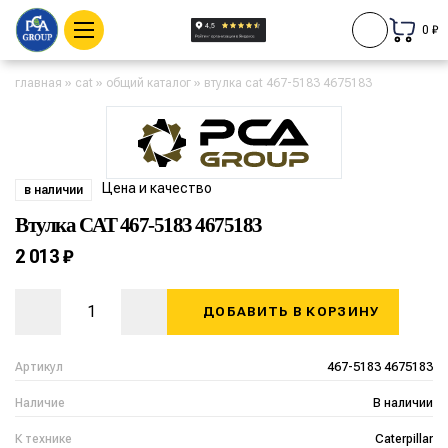
0 ₽
главная
»
cat
»
общий каталог
»
втулка cat 467-5183 4675183
Цена и качество
в наличии
Втулка CAT 467-5183 4675183
2 013 ₽
ДОБАВИТЬ В КОРЗИНУ
Артикул
467-5183 4675183
Наличие
В наличии
К технике
Caterpillar