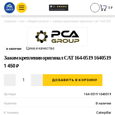
0 ₽
главная
»
cat
»
общий каталог
»
зажим крепления оригинал cat 164-0519
Цена и качество
в наличии
Зажим крепления оригинал CAT 164-0519 1640519
1 450 ₽
ДОБАВИТЬ В КОРЗИНУ
Артикул
164-0519 1640519
Наличие
В наличии
К технике
Caterpillar