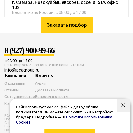
г. Самара, Новокуйбышевское шоссе, д. 51А, офис
102
Бесплатно по России, с 08:00 до 17:00
Заказать подбор
8 (927) 900-99-66
с 08:00 до 17:00
Есть вопросы? Позвоните или напишите нам
info@pcagroup.ru
Компания
Клиенту
О компании
Акции
Отзывы
Доставка и оплата
Сотрудничество
Вопросы и ответы
Контакты
Сайт использует cookie-файлы для удобства
пользователя. Вы можете отключить их в настройках
PCA group. Все права защищены. 2026 год.
браузера. Подробнее — в
Политике использования
Политика конфиденциальности
Согласие на обработку cookies
Cookies
.
Согласие на обработку персональных данных
Разработка и продвижение
Цены, указанные на сайте не являются публичной офертой. Все