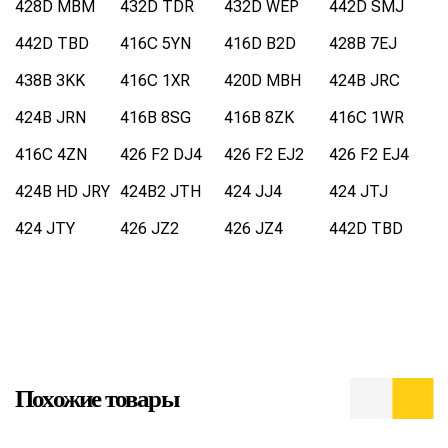
428D MBM
432D TDR
432D WEP
442D SMJ
442D TBD
416C 5YN
416D B2D
428B 7EJ
438B 3KK
416C 1XR
420D MBH
424B JRC
424B JRN
416B 8SG
416B 8ZK
416C 1WR
416C 4ZN
426 F2 DJ4
426 F2 EJ2
426 F2 EJ4
424B HD JRY
424B2 JTH
424 JJ4
424 JTJ
424 JTY
426 JZ2
426 JZ4
442D TBD
Похожие товары