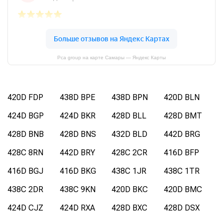
Pca group на карте Самары — Яндекс Карты
420D FDP
438D BPE
438D BPN
420D BLN
424D BGP
424D BKR
428D BLL
428D BMT
428D BNB
428D BNS
432D BLD
442D BRG
428C 8RN
442D BRY
428C 2CR
416D BFP
416D BGJ
416D BKG
438C 1JR
438C 1TR
438C 2DR
438C 9KN
420D BKC
420D BMC
424D CJZ
424D RXA
428D BXC
428D DSX