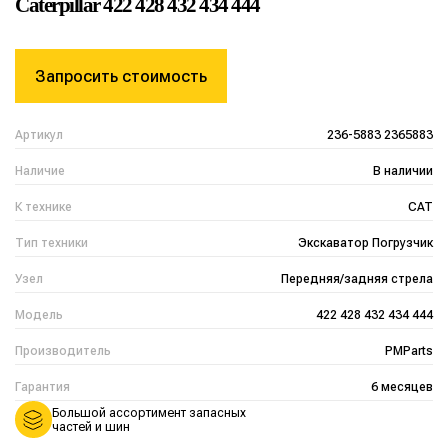
Caterpillar 422 428 432 434 444
Запросить стоимость
Артикул
236-5883 2365883
Наличие
В наличии
К технике
CAT
Тип техники
Экскаватор Погрузчик
Узел
Передняя/задняя стрела
Модель
422 428 432 434 444
Производитель
PMParts
Гарантия
6 месяцев
Большой ассортимент запасных
частей и шин