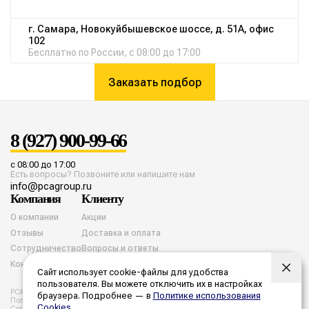
г. Самара, Новокуйбышевское шоссе, д. 51А, офис
102
Бесплатно по России, с 08:00 до 17:00
Заказать подбор
8 (927) 900-99-66
с 08:00 до 17:00
Есть вопросы? Позвоните или напишите нам
info@pcagroup.ru
Компания
Клиенту
О компании
Акции
Отзывы
Доставка и оплата
Сотрудничество
Вопросы и ответы
Контакты
Сайт использует cookie-файлы для удобства
пользователя. Вы можете отключить их в настройках
PCA group. Все права защищены. 2026 год.
браузера. Подробнее — в
Политике использования
Политика конфиденциальности
Согласие на обработку cookies
Cookies
.
Согласие на обработку персональных данных