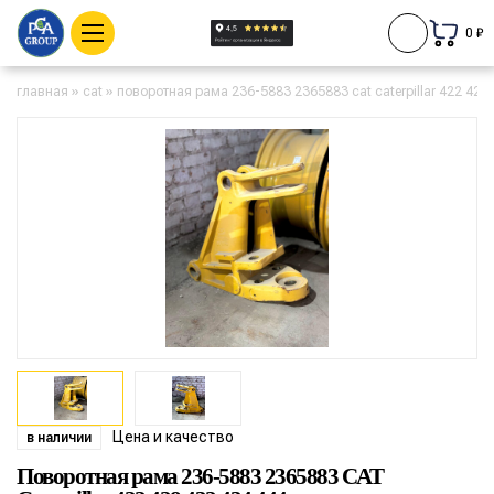
0 ₽
главная
»
cat
»
поворотная рама 236-5883 2365883 cat caterpillar 422 428
Цена и качество
в наличии
Поворотная рама 236-5883 2365883 CAT