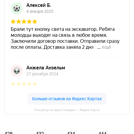
Pca group на карте Самары — Яндекс Карты
428
432
434
444