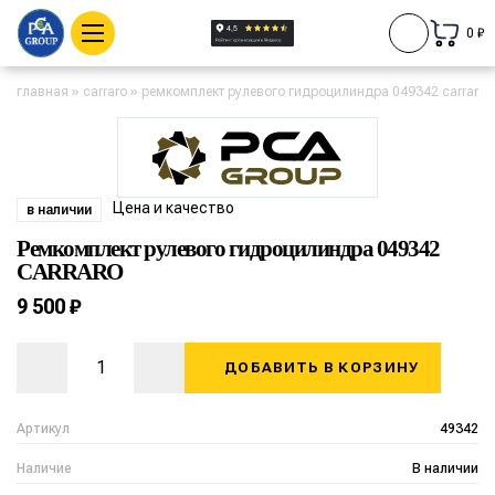
0 ₽
главная
»
carraro
»
ремкомплект рулевого гидроцилиндра 049342 carraro
Цена и качество
в наличии
Ремкомплект рулевого гидроцилиндра 049342
CARRARO
9 500 ₽
ДОБАВИТЬ В КОРЗИНУ
Артикул
49342
Наличие
В наличии