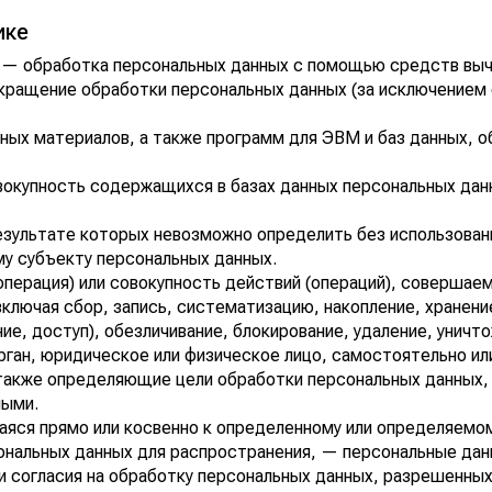
ике
х — обработка персональных данных с помощью средств выч
кращение обработки персональных данных (за исключением 
нных материалов, а также программ для ЭВМ и баз данных, 
вокупность содержащихся в базах данных персональных да
результате которых невозможно определить без использова
у субъекту персональных данных.
операция) или совокупность действий (операций), совершае
ключая сбор, запись, систематизацию, накопление, хранение
ие, доступ), обезличивание, блокирование, удаление, уничт
рган, юридическое или физическое лицо, самостоятельно ил
также определяющие цели обработки персональных данных,
ными.
аяся прямо или косвенно к определенному или определяемо
нальных данных для распространения, — персональные данн
и согласия на обработку персональных данных, разрешенны