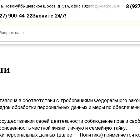
8 (92
ра, Новокуйбышевское шоссе, д. 51А, офис 102
info@pcagroup.ru
927) 900-44-22
Звоните 24/7!
ти
авлена в соответствии с требованиями Федерального зако
рядок обработки персональных данных и меры по обеспечен
 осуществления своей деятельности соблюдение прав и своб
основенность частной жизни, личную и семейную тайну.
ки персональных данных (далее — Политика) применяется к