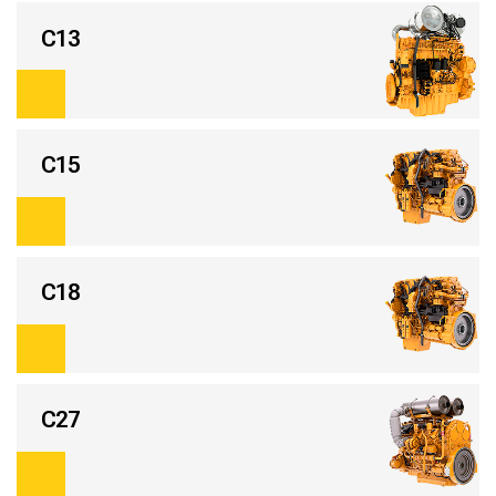
С13
C15
C18
С27