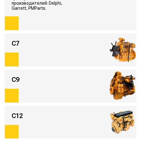
производителей: Delphi,
Garrett, PMParts.
C7
C9
С12