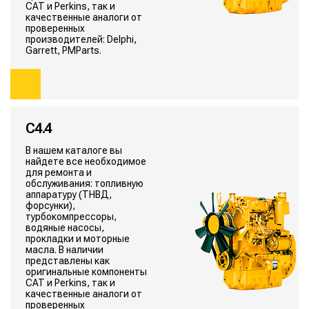
CAT и Perkins, так и
качественные аналоги от
проверенных
производителей: Delphi,
Garrett, PMParts.
C4.4
В нашем каталоге вы
найдете все необходимое
для ремонта и
обслуживания: топливную
аппаратуру (ТНВД,
форсунки),
турбокомпрессоры,
водяные насосы,
прокладки и моторные
масла. В наличии
представлены как
оригинальные компоненты
CAT и Perkins, так и
качественные аналоги от
проверенных