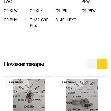
LWC
PFW
C9 KLW
C9 KLX
C9 P9L
C9 P9W
C9 PHY
TH31-C9P
814F II BXG
PFZ
Похожие товары
в наличии
в наличии