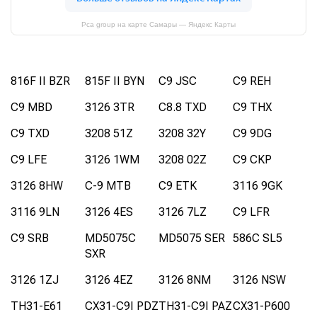
Pca group на карте Самары — Яндекс Карты
816F II BZR
815F II BYN
C9 JSC
C9 REH
C9 MBD
3126 3TR
C8.8 TXD
C9 THX
C9 TXD
3208 51Z
3208 32Y
C9 9DG
C9 LFE
3126 1WM
3208 02Z
C9 CKP
3126 8HW
C-9 MTB
C9 ETK
3116 9GK
3116 9LN
3126 4ES
3126 7LZ
C9 LFR
C9 SRB
MD5075C
MD5075 SER
586C SL5
SXR
3126 1ZJ
3126 4EZ
3126 8NM
3126 NSW
TH31-E61
CX31-C9I PDZ
TH31-C9I PAZ
CX31-P600