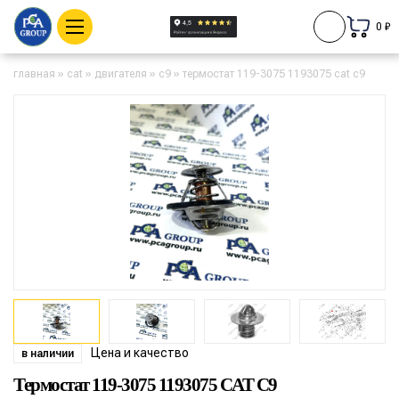
0 ₽
главная
»
cat
»
двигателя
»
c9
»
термостат 119-3075 1193075 cat c9
Цена и качество
в наличии
Термостат 119-3075 1193075 CAT C9