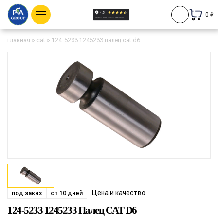
0 ₽
главная
»
cat
»
124-5233 1245233 палец cat d6
Цена и качество
под заказ
от 10 дней
124-5233 1245233 Палец CAT D6