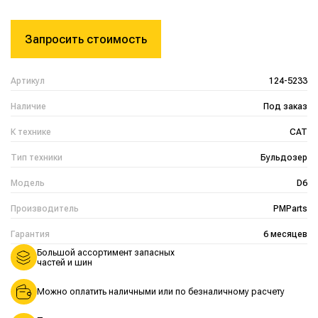
Запросить стоимость
Артикул
124-5233
Наличие
Под заказ
К технике
CAT
Тип техники
Бульдозер
Модель
D6
Производитель
PMParts
Гарантия
6 месяцев
Большой ассортимент запасных
частей и шин
Можно оплатить наличными или по безналичному расчету