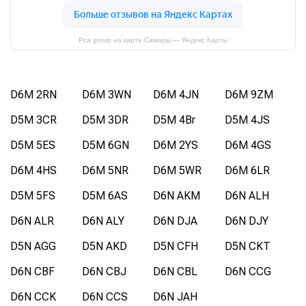
Pca group на карте Самары — Яндекс Карты
D6M 2RN
D6M 3WN
D6M 4JN
D6M 9ZM
D5M 3CR
D5M 3DR
D5M 4Br
D5M 4JS
D5M 5ES
D5M 6GN
D6M 2YS
D6M 4GS
D6M 4HS
D6M 5NR
D6M 5WR
D6M 6LR
D5M 5FS
D5M 6AS
D6N AKM
D6N ALH
D6N ALR
D6N ALY
D6N DJA
D6N DJY
D5N AGG
D5N AKD
D5N CFH
D5N CKT
D6N CBF
D6N CBJ
D6N CBL
D6N CCG
D6N CCK
D6N CCS
D6N JAH