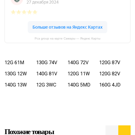
Pca group на карте Самары — Яндекс Карты
12G 61M
130G 74V
140G 72V
120G 87V
130G 12W
140G 81V
120G 11W
120G 82V
140G 13W
12G 3WC
140G 5MD
160G 4JD
Похожие товары