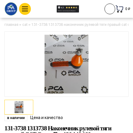
0 ₽
главная
»
cat
»
131-3738 1313738 наконечник рулевой тяги правый cat cate
Цена и качество
в наличии
131-3738 1313738 Наконечник рулевой тяги