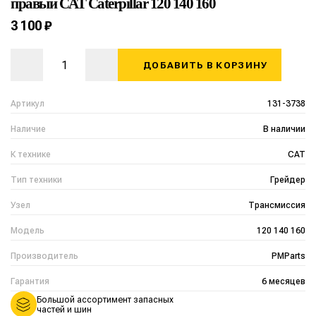
правый CAT Caterpillar 120 140 160
3 100 ₽
ДОБАВИТЬ В КОРЗИНУ
Артикул
131-3738
Наличие
В наличии
К технике
CAT
Тип техники
Грейдер
Узел
Трансмиссия
Модель
120 140 160
Производитель
PMParts
Гарантия
6 месяцев
Большой ассортимент запасных
частей и шин