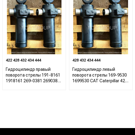
422 428 432 434 444
428 432 434 444
Гидроцилиндр правый
Гидроцилиндр левый
поворота стрелы 191-8161
поворота стрелы 169-9530
1918161 269-0381 2690381
1699530 CAT Caterpillar 422
228-3506 2283506 CAT 428
428 432 434 444
432 434 444