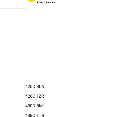
компанией
420D BLN
426C 1ZR
430D BML
438C 1TR