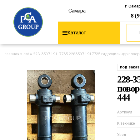
г. Сама
Самара
8 (
Каталог
главная
»
cat
»
228-3507 191-7735 2283507 1917735 гидроцилиндр поворота
под заказ
228-3
повор
444
Артикул
К технике
Узел