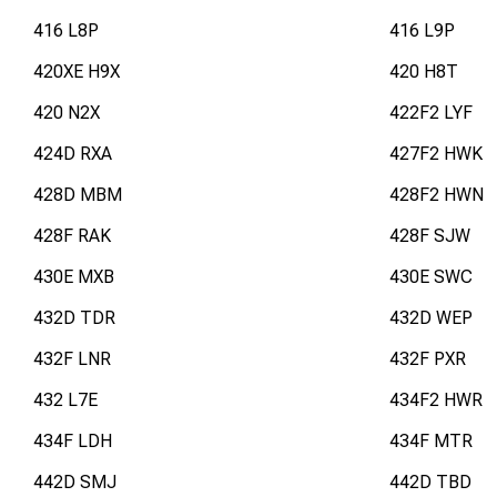
416 L8P
416 L9P
420XE H9X
420 H8T
420 N2X
422F2 LYF
424D RXA
427F2 HWK
428D MBM
428F2 HWN
428F RAK
428F SJW
430E MXB
430E SWC
432D TDR
432D WEP
432F LNR
432F PXR
432 L7E
434F2 HWR
434F LDH
434F MTR
442D SMJ
442D TBD