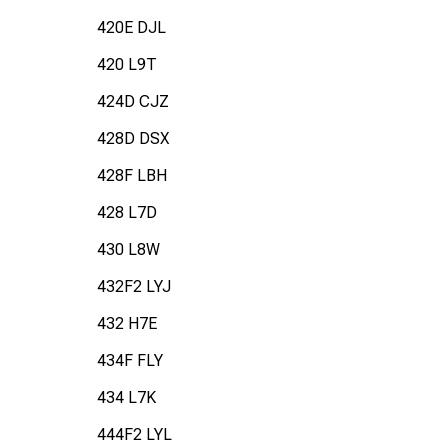
420E DJL
420 L9T
424D CJZ
428D DSX
428F LBH
428 L7D
430 L8W
432F2 LYJ
432 H7E
434F FLY
434 L7K
444F2 LYL