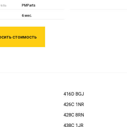
тель
PMParts
6 мес.
осить стоимость
416D BGJ
426C 1NR
428C 8RN
438C 1JR