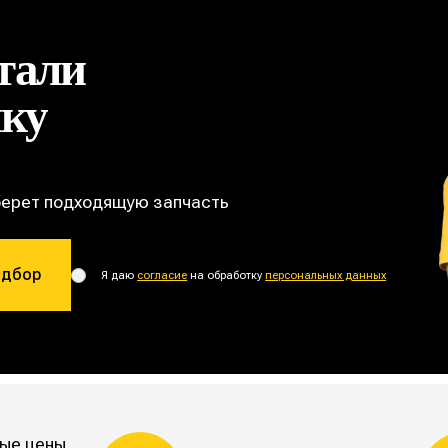
тали
ику
берет подходящую запчасть
одбор
Я даю
согласие
на обработку
персональных данных
ые цены,