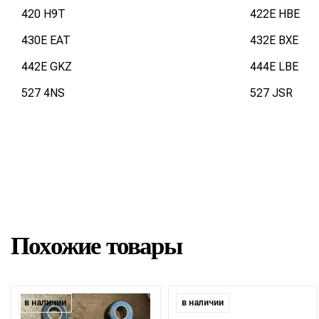
420 H9T
422E HBE
430E EAT
432E BXE
442E GKZ
444E LBE
527 4NS
527 JSR
Похожие товары
в наличии
в наличии