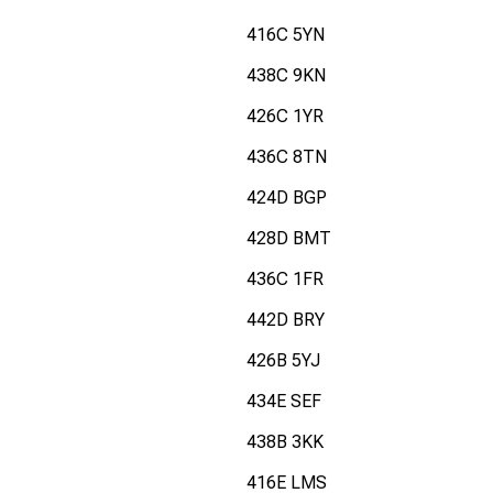
416C 5YN
438C 9KN
426C 1YR
436C 8TN
424D BGP
428D BMT
436C 1FR
442D BRY
426B 5YJ
434E SEF
438B 3KK
416E LMS