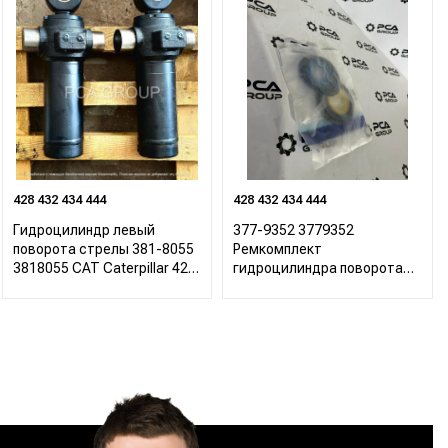
428 432 434 444
428 432 434 444
Гидроцилиндр левый
377-9352 3779352
поворота стрелы 381-8055
Ремкомплект
3818055 CAT Caterpillar 422
гидроцилиндра поворота
428 432 434 444
стрелы CAT Caterpillar 422
428 432 434 444