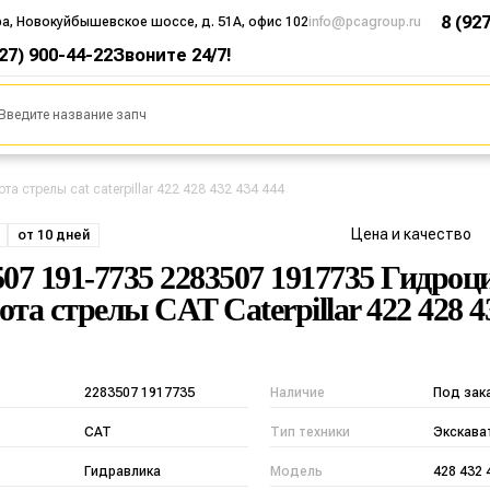
8 (92
ра, Новокуйбышевское шоссе, д. 51А, офис 102
info@pcagroup.ru
927) 900-44-22
Звоните 24/7!
 стрелы cat caterpillar 422 428 432 434 444
Цена и качество
от 10 дней
507 191-7735 2283507 1917735 Гидро
ота стрелы CAT Caterpillar 422 428 4
2283507 1917735
Наличие
Под зак
CAT
Тип техники
Экскава
Гидравлика
Модель
428 432 