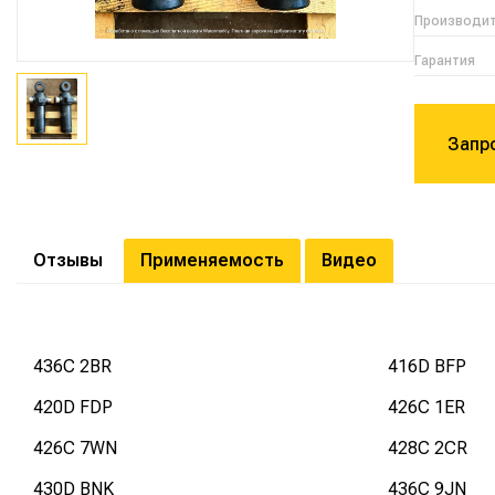
Производи
Гарантия
Запр
Отзывы
Применяемость
Видео
436C 2BR
416D BFP
420D FDP
426C 1ER
426C 7WN
428C 2CR
430D BNK
436C 9JN