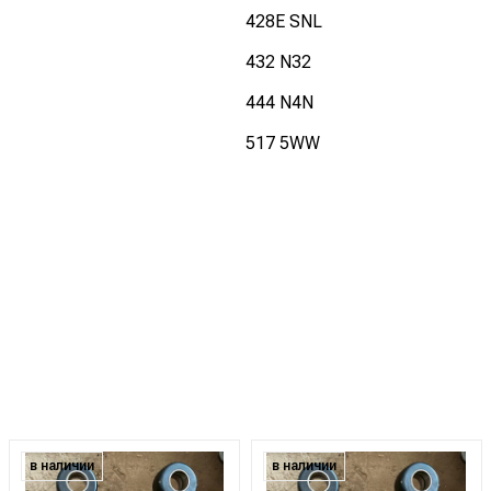
428E SNL
432 N32
444 N4N
517 5WW
в наличии
в наличии