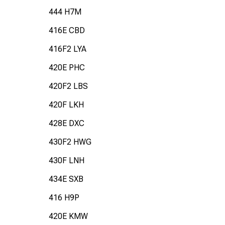
444 H7M
416E CBD
416F2 LYA
420E PHC
420F2 LBS
420F LKH
428E DXC
430F2 HWG
430F LNH
434E SXB
416 H9P
420E KMW