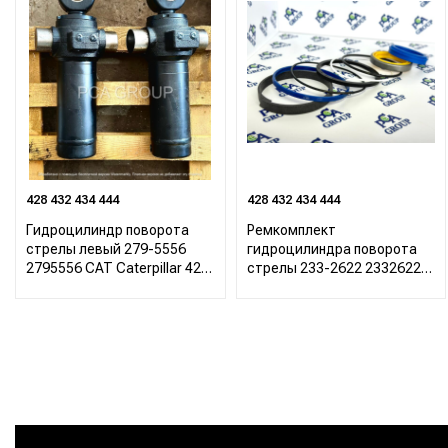
428 432 434 444
428 432 434 444
Гидроцилиндр поворота
Ремкомплект
стрелы левый 279-5556
гидроцилиндра поворота
2795556 CAT Caterpillar 422
стрелы 233-2622 2332622
428 432 434 444
CAT Caterpillar 422 428 432
434 444