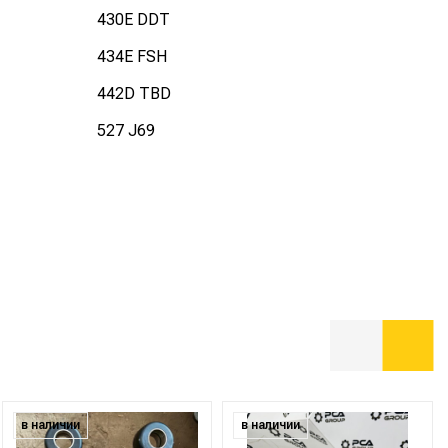
430E DDT
434E FSH
442D TBD
527 J69
в наличии
в наличии