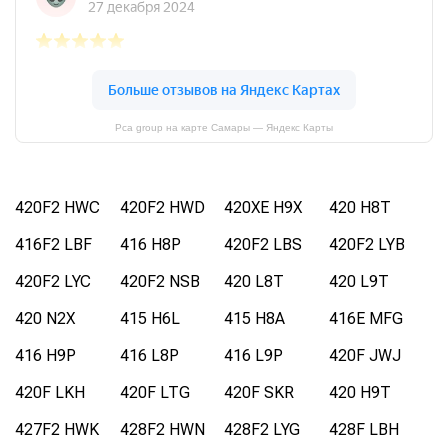
Pca group на карте Самары — Яндекс Карты
420F2 HWC
420F2 HWD
420XE H9X
420 H8T
416F2 LBF
416 H8P
420F2 LBS
420F2 LYB
420F2 LYC
420F2 NSB
420 L8T
420 L9T
420 N2X
415 H6L
415 H8A
416E MFG
416 H9P
416 L8P
416 L9P
420F JWJ
420F LKH
420F LTG
420F SKR
420 H9T
427F2 HWK
428F2 HWN
428F2 LYG
428F LBH