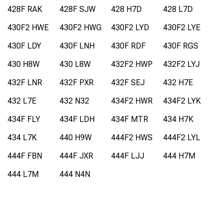
428F RAK
428F SJW
428 H7D
428 L7D
430F2 HWE
430F2 HWG
430F2 LYD
430F2 LYE
430F LDY
430F LNH
430F RDF
430F RGS
430 H8W
430 L8W
432F2 HWP
432F2 LYJ
432F LNR
432F PXR
432F SEJ
432 H7E
432 L7E
432 N32
434F2 HWR
434F2 LYK
434F FLY
434F LDH
434F MTR
434 H7K
434 L7K
440 H9W
444F2 HWS
444F2 LYL
444F FBN
444F JXR
444F LJJ
444 H7M
444 L7M
444 N4N