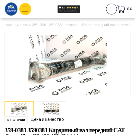
0 ₽
главная
»
cat
»
359-0381 3590381 карданный вал передний cat caterpillar 
Цена и качество
в наличии
359-0381 3590381 Карданный вал передний CAT