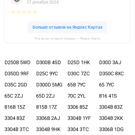
Pca group на карте Самары — Яндекс Карты
D250B 5WD
D300B 4SD
D25D 1HK
D30D 3AJ
D350D 9RF
D25C 9YC
D30C 7ZC
D350C 8XC
D35C 2GD
D300D 5MG
65B 7YC
65 7YC
65C 2ZJ
65D 2ZJ
70C 2YL
816 41S
816B 15Z
815B 17Z
3306 85Z
3304B 83Z
3304 83Z
3306B 2AJ
3304B 1YF
3304B 2KK
3304B 3TC
3304B 9HK
3304 3TC
3306B 1DG