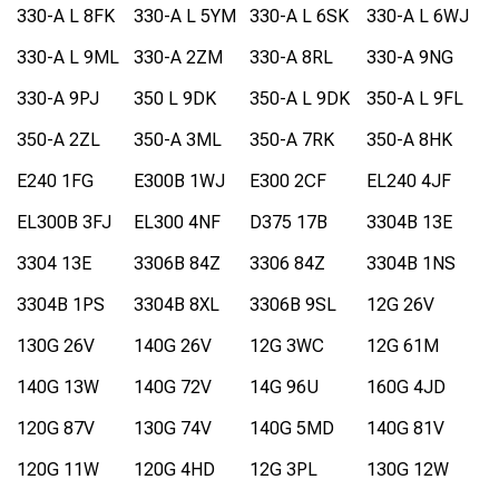
330-A L 8FK
330-A L 5YM
330-A L 6SK
330-A L 6WJ
330-A L 9ML
330-A 2ZM
330-A 8RL
330-A 9NG
330-A 9PJ
350 L 9DK
350-A L 9DK
350-A L 9FL
350-A 2ZL
350-A 3ML
350-A 7RK
350-A 8HK
E240 1FG
E300B 1WJ
E300 2CF
EL240 4JF
EL300B 3FJ
EL300 4NF
D375 17B
3304B 13E
3304 13E
3306B 84Z
3306 84Z
3304B 1NS
3304B 1PS
3304B 8XL
3306B 9SL
12G 26V
130G 26V
140G 26V
12G 3WC
12G 61M
140G 13W
140G 72V
14G 96U
160G 4JD
120G 87V
130G 74V
140G 5MD
140G 81V
120G 11W
120G 4HD
12G 3PL
130G 12W