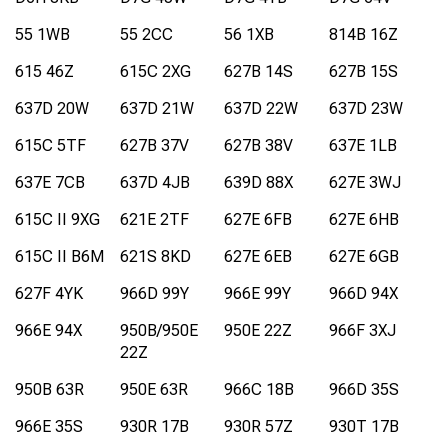
55 1WB
55 2CC
56 1XB
814B 16Z
615 46Z
615C 2XG
627B 14S
627B 15S
637D 20W
637D 21W
637D 22W
637D 23W
615C 5TF
627B 37V
627B 38V
637E 1LB
637E 7CB
637D 4JB
639D 88X
627E 3WJ
615C II 9XG
621E 2TF
627E 6FB
627E 6HB
615C II B6M
621S 8KD
627E 6EB
627E 6GB
627F 4YK
966D 99Y
966E 99Y
966D 94X
966E 94X
950B/950E
950E 22Z
966F 3XJ
22Z
950B 63R
950E 63R
966C 18B
966D 35S
966E 35S
930R 17B
930R 57Z
930T 17B