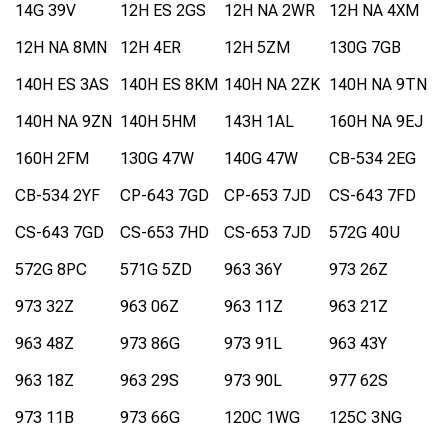
14G 39V
12H ES 2GS
12H NA 2WR
12H NA 4XM
12H NA 8MN
12H 4ER
12H 5ZM
130G 7GB
140H ES 3AS
140H ES 8KM
140H NA 2ZK
140H NA 9TN
140H NA 9ZN
140H 5HM
143H 1AL
160H NA 9EJ
160H 2FM
130G 47W
140G 47W
CB-534 2EG
CB-534 2YF
CP-643 7GD
CP-653 7JD
CS-643 7FD
CS-643 7GD
CS-653 7HD
CS-653 7JD
572G 40U
572G 8PC
571G 5ZD
963 36Y
973 26Z
973 32Z
963 06Z
963 11Z
963 21Z
963 48Z
973 86G
973 91L
963 43Y
963 18Z
963 29S
973 90L
977 62S
973 11B
973 66G
120C 1WG
125C 3NG