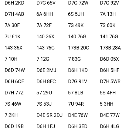
D6H 2KD
D7G 65V
D7G 72W
D7G 92V
D7H 4AB
6A 6HH
6S 5JH
7A 13H
7A 30F
7A 72F
7S 49K
7S 60K
7U 61K
140 36X
140 76G
141 76G
143 36X
143 76G
173B 20C
173B 28A
7 10H
7 12G
7 83G
D6D 05X
D6D 74W
D6E 2MJ
D6H 1KD
D6H 5HF
D6H 6CF
D6H 8FC
D7G 91V
D7H 5WB
D7H 77Z
57 29U
57 8LB
5S 4FH
7S 46W
7S 53J
7U 94R
5 3HH
7 2KH
D4E SR 2DJ
D4E 76W
D4E 77W
D6D 19B
D6H 1FJ
D6H 3ED
D6H 4LG