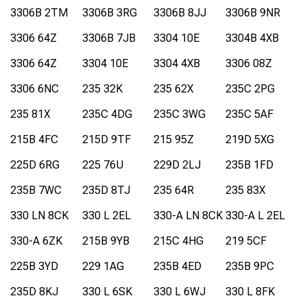
3306B 2TM
3306B 3RG
3306B 8JJ
3306B 9NR
3306 64Z
3306B 7JB
3304 10E
3304B 4XB
3306 64Z
3304 10E
3304 4XB
3306 08Z
3306 6NC
235 32K
235 62X
235C 2PG
235 81X
235C 4DG
235C 3WG
235C 5AF
215B 4FC
215D 9TF
215 95Z
219D 5XG
225D 6RG
225 76U
229D 2LJ
235B 1FD
235B 7WC
235D 8TJ
235 64R
235 83X
330 LN 8CK
330 L 2EL
330-A LN 8CK
330-A L 2EL
330-A 6ZK
215B 9YB
215C 4HG
219 5CF
225B 3YD
229 1AG
235B 4ED
235B 9PC
235D 8KJ
330 L 6SK
330 L 6WJ
330 L 8FK