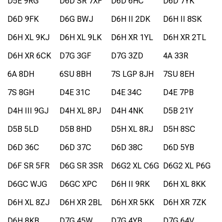
D5E 9RG
D6D SR 7XF
D6D 6HC
D6D 7YK
D6D 9FK
D6G BWJ
D6H II 2DK
D6H II 8SK
D6H XL 9KJ
D6H XL 9LK
D6H XR 1YL
D6H XR 2TL
D6H XR 6CK
D7G 3GF
D7G 3ZD
4A 33R
6A 8DH
6SU 8BH
7S LGP 8JH
7SU 8EH
7S 8GH
D4E 31C
D4E 34C
D4E 7PB
D4H III 9GJ
D4H XL 8PJ
D4H 4NK
D5B 21Y
D5B 5LD
D5B 8HD
D5H XL 8RJ
D5H 8SC
D6D 36C
D6D 37C
D6D 38C
D6D 5YB
D6F SR 5FR
D6G SR 3SR
D6G2 XL C6G
D6G2 XL P6G
D6GC WJG
D6GC XPC
D6H II 9RK
D6H XL 8KK
D6H XL 8ZJ
D6H XR 2BL
D6H XR 5KK
D6H XR 7ZK
D6H 8KB
D7G 45W
D7G 4YB
D7G 64V