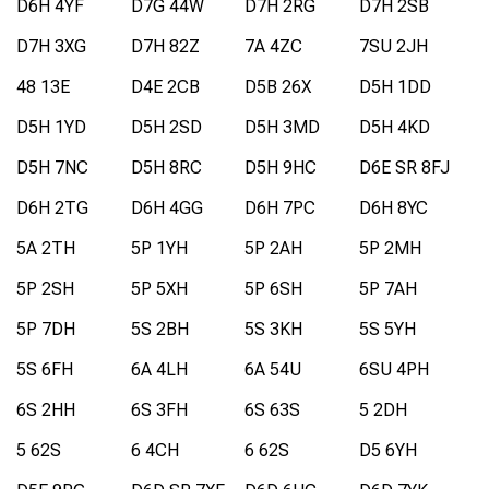
D6H 4YF
D7G 44W
D7H 2RG
D7H 2SB
D7H 3XG
D7H 82Z
7A 4ZC
7SU 2JH
48 13E
D4E 2CB
D5B 26X
D5H 1DD
D5H 1YD
D5H 2SD
D5H 3MD
D5H 4KD
D5H 7NC
D5H 8RC
D5H 9HC
D6E SR 8FJ
D6H 2TG
D6H 4GG
D6H 7PC
D6H 8YC
5A 2TH
5P 1YH
5P 2AH
5P 2MH
5P 2SH
5P 5XH
5P 6SH
5P 7AH
5P 7DH
5S 2BH
5S 3KH
5S 5YH
5S 6FH
6A 4LH
6A 54U
6SU 4PH
6S 2HH
6S 3FH
6S 63S
5 2DH
5 62S
6 4CH
6 62S
D5 6YH