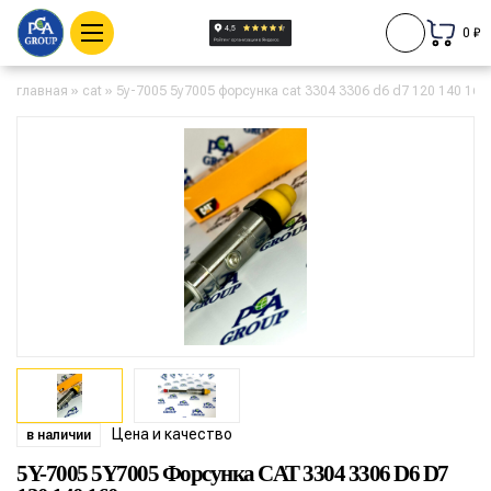
0 ₽
главная
»
cat
»
5y-7005 5y7005 форсунка cat 3304 3306 d6 d7 120 140 160
Цена и качество
в наличии
5Y-7005 5Y7005 Форсунка CAT 3304 3306 D6 D7