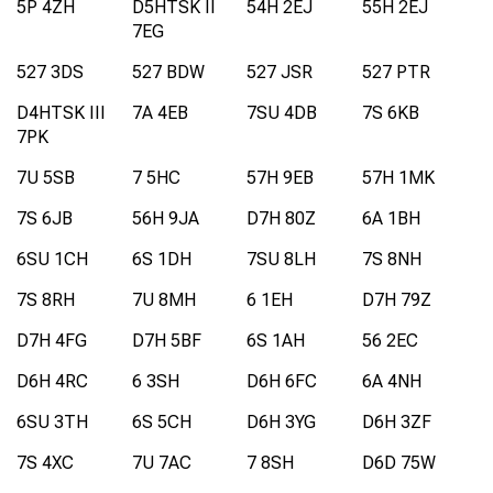
5P 4ZH
D5HTSK II
54H 2EJ
55H 2EJ
7EG
527 3DS
527 BDW
527 JSR
527 PTR
D4HTSK III
7A 4EB
7SU 4DB
7S 6KB
7PK
7U 5SB
7 5HC
57H 9EB
57H 1MK
7S 6JB
56H 9JA
D7H 80Z
6A 1BH
6SU 1CH
6S 1DH
7SU 8LH
7S 8NH
7S 8RH
7U 8MH
6 1EH
D7H 79Z
D7H 4FG
D7H 5BF
6S 1AH
56 2EC
D6H 4RC
6 3SH
D6H 6FC
6A 4NH
6SU 3TH
6S 5CH
D6H 3YG
D6H 3ZF
7S 4XC
7U 7AC
7 8SH
D6D 75W