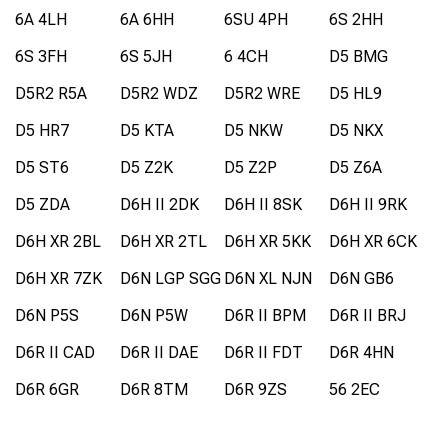
6A 4LH
6A 6HH
6SU 4PH
6S 2HH
6S 3FH
6S 5JH
6 4CH
D5 BMG
D5R2 R5A
D5R2 WDZ
D5R2 WRE
D5 HL9
D5 HR7
D5 KTA
D5 NKW
D5 NKX
D5 ST6
D5 Z2K
D5 Z2P
D5 Z6A
D5 ZDA
D6H II 2DK
D6H II 8SK
D6H II 9RK
D6H XR 2BL
D6H XR 2TL
D6H XR 5KK
D6H XR 6CK
D6H XR 7ZK
D6N LGP SGG
D6N XL NJN
D6N GB6
D6N P5S
D6N P5W
D6R II BPM
D6R II BRJ
D6R II CAD
D6R II DAE
D6R II FDT
D6R 4HN
D6R 6GR
D6R 8TM
D6R 9ZS
56 2EC