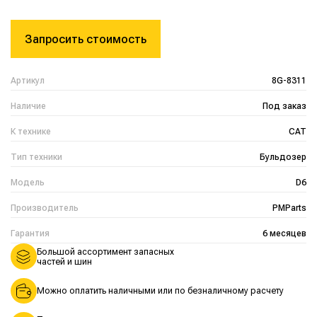
Запросить стоимость
Артикул
8G-8311
Наличие
Под заказ
К технике
CAT
Тип техники
Бульдозер
Модель
D6
Производитель
PMParts
Гарантия
6 месяцев
Большой ассортимент запасных
частей и шин
Можно оплатить наличными или по безналичному расчету