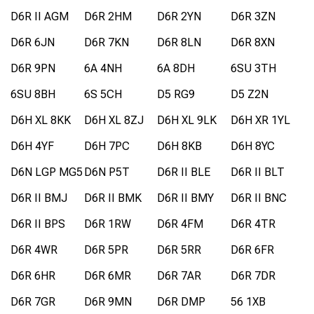
D6R II AGM
D6R 2HM
D6R 2YN
D6R 3ZN
D6R 6JN
D6R 7KN
D6R 8LN
D6R 8XN
D6R 9PN
6A 4NH
6A 8DH
6SU 3TH
6SU 8BH
6S 5CH
D5 RG9
D5 Z2N
D6H XL 8KK
D6H XL 8ZJ
D6H XL 9LK
D6H XR 1YL
D6H 4YF
D6H 7PC
D6H 8KB
D6H 8YC
D6N LGP MG5
D6N P5T
D6R II BLE
D6R II BLT
D6R II BMJ
D6R II BMK
D6R II BMY
D6R II BNC
D6R II BPS
D6R 1RW
D6R 4FM
D6R 4TR
D6R 4WR
D6R 5PR
D6R 5RR
D6R 6FR
D6R 6HR
D6R 6MR
D6R 7AR
D6R 7DR
D6R 7GR
D6R 9MN
D6R DMP
56 1XB