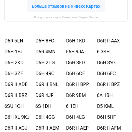
Pca group на карте Самары — Яндекс Карты
D6R 5LN
D6H 8FC
D6H 1KD
D6R II AAX
D6H 1FJ
D6R 4MN
56H 9JA
6 3SH
D6H 2KD
D6H 2TG
D6H 3ED
D6H 3YG
D6H 3ZF
D6H 4RC
D6H 6CF
D6H 6FC
D6R II ADE
D6R II BNL
D6R II BPP
D6R II BPZ
D6R II BRZ
D6R 4JR
D6R 9BM
6A 1BH
6SU 1CH
6S 1DH
6 1EH
D5 KML
D6H XL 9KJ
D6H 4GG
D6H 4LG
D6H 5HF
D6R II ACJ
D6R II AEM
D6R II AEP
D6R II AFM