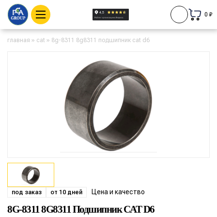
0 ₽
главная
»
cat
»
8g-8311 8g8311 подшипник cat d6
Цена и качество
под заказ
от 10 дней
8G-8311 8G8311 Подшипник CAT D6