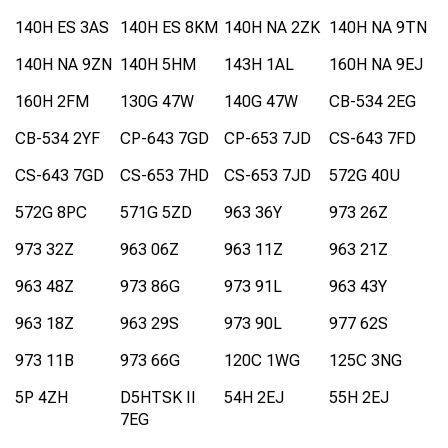
140H ES 3AS
140H ES 8KM
140H NA 2ZK
140H NA 9TN
140H NA 9ZN
140H 5HM
143H 1AL
160H NA 9EJ
160H 2FM
130G 47W
140G 47W
CB-534 2EG
CB-534 2YF
CP-643 7GD
CP-653 7JD
CS-643 7FD
CS-643 7GD
CS-653 7HD
CS-653 7JD
572G 40U
572G 8PC
571G 5ZD
963 36Y
973 26Z
973 32Z
963 06Z
963 11Z
963 21Z
963 48Z
973 86G
973 91L
963 43Y
963 18Z
963 29S
973 90L
977 62S
973 11B
973 66G
120C 1WG
125C 3NG
5P 4ZH
D5HTSK II
54H 2EJ
55H 2EJ
7EG