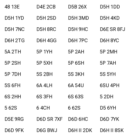
48 13E
D4E 2CB
D5B 26X
D5H 1DD
D5H 1YD
D5H 2SD
D5H 3MD
D5H 4KD
D5H 7NC
D5H 8RC
D5H 9HC
D6E SR 8FJ
D6H 2TG
D6H 4GG
D6H 7PC
D6H 8YC
5A 2TH
5P 1YH
5P 2AH
5P 2MH
5P 2SH
5P 5XH
5P 6SH
5P 7AH
5P 7DH
5S 2BH
5S 3KH
5S 5YH
5S 6FH
6A 4LH
6A 54U
6SU 4PH
6S 2HH
6S 3FH
6S 63S
5 2DH
5 62S
6 4CH
6 62S
D5 6YH
D5E 9RG
D6D SR 7XF
D6D 6HC
D6D 7YK
D6D 9FK
D6G BWJ
D6H II 2DK
D6H II 8SK