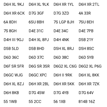
D6H XL 9KJ
D6H XL 9LK
D6H XR 1YL
D6H XR 2TL
D6H XR 6CK
D7G 3GF
D7G 3ZD
4A 33R
6A 8DH
6SU 8BH
7S LGP 8JH
7SU 8EH
7S 8GH
D4E 31C
D4E 34C
D4E 7PB
D4H III 9GJ
D4H XL 8PJ
D4H 4NK
D5B 21Y
D5B 5LD
D5B 8HD
D5H XL 8RJ
D5H 8SC
D6D 36C
D6D 37C
D6D 38C
D6D 5YB
D6F SR 5FR
D6G SR 3SR
D6G2 XL C6G
D6G2 XL P6G
D6GC WJG
D6GC XPC
D6H II 9RK
D6H XL 8KK
D6H XL 8ZJ
D6H XR 2BL
D6H XR 5KK
D6H XR 7ZK
D6H 8KB
D7G 45W
D7G 4YB
D7G 64V
55 1WB
55 2CC
56 1XB
814B 16Z