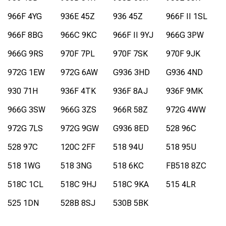
966F 4YG
936E 45Z
936 45Z
966F II 1SL
966F 8BG
966C 9KC
966F II 9YJ
966G 3PW
966G 9RS
970F 7PL
970F 7SK
970F 9JK
972G 1EW
972G 6AW
G936 3HD
G936 4ND
930 71H
936F 4TK
936F 8AJ
936F 9MK
966G 3SW
966G 3ZS
966R 58Z
972G 4WW
972G 7LS
972G 9GW
G936 8ED
528 96C
528 97C
120C 2FF
518 94U
518 95U
518 1WG
518 3NG
518 6KC
FB518 8ZC
518C 1CL
518C 9HJ
518C 9KA
515 4LR
525 1DN
528B 8SJ
530B 5BK