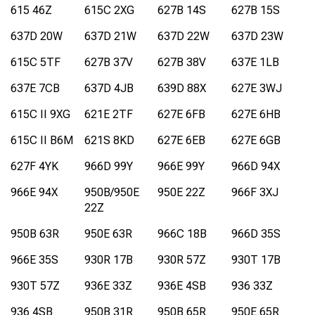
615 46Z
615C 2XG
627B 14S
627B 15S
637D 20W
637D 21W
637D 22W
637D 23W
615C 5TF
627B 37V
627B 38V
637E 1LB
637E 7CB
637D 4JB
639D 88X
627E 3WJ
615C II 9XG
621E 2TF
627E 6FB
627E 6HB
615C II B6M
621S 8KD
627E 6EB
627E 6GB
627F 4YK
966D 99Y
966E 99Y
966D 94X
966E 94X
950B/950E
950E 22Z
966F 3XJ
22Z
950B 63R
950E 63R
966C 18B
966D 35S
966E 35S
930R 17B
930R 57Z
930T 17B
930T 57Z
936E 33Z
936E 4SB
936 33Z
936 4SB
950B 31R
950B 65R
950E 65R