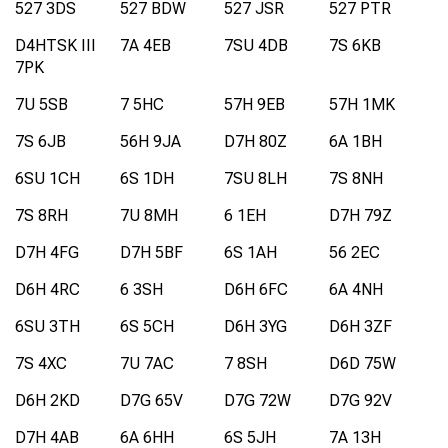
527 3DS
527 BDW
527 JSR
527 PTR
D4HTSK III
7A 4EB
7SU 4DB
7S 6KB
7PK
7U 5SB
7 5HC
57H 9EB
57H 1MK
7S 6JB
56H 9JA
D7H 80Z
6A 1BH
6SU 1CH
6S 1DH
7SU 8LH
7S 8NH
7S 8RH
7U 8MH
6 1EH
D7H 79Z
D7H 4FG
D7H 5BF
6S 1AH
56 2EC
D6H 4RC
6 3SH
D6H 6FC
6A 4NH
6SU 3TH
6S 5CH
D6H 3YG
D6H 3ZF
7S 4XC
7U 7AC
7 8SH
D6D 75W
D6H 2KD
D7G 65V
D7G 72W
D7G 92V
D7H 4AB
6A 6HH
6S 5JH
7A 13H