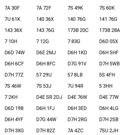
7A 30F
7A 72F
7S 49K
7S 60K
7U 61K
140 36X
140 76G
141 76G
143 36X
143 76G
173B 20C
173B 28A
7 10H
7 12G
7 83G
D6D 05X
D6D 74W
D6E 2MJ
D6H 1KD
D6H 5HF
D6H 6CF
D6H 8FC
D7G 91V
D7H 5WB
D7H 77Z
57 29U
57 8LB
5S 4FH
7S 46W
7S 53J
7U 94R
5 3HH
7 2KH
D4E SR 2DJ
D4E 76W
D4E 77W
D6D 19B
D6H 1FJ
D6H 3ED
D6H 4LG
D6H 4YF
D7G 44W
D7H 2RG
D7H 2SB
D7H 3XG
D7H 82Z
7A 4ZC
7SU 2JH