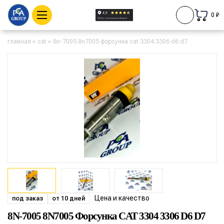
0 ₽
главная
»
cat
»
8n-7005 8n7005 форсунка cat 3304 3306 d6 d7
Цена и качество
под заказ
от 10 дней
8N-7005 8N7005 Форсунка CAT 3304 3306 D6 D7