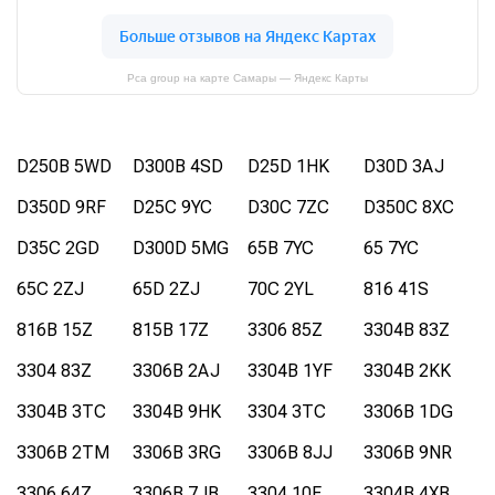
Pca group на карте Самары — Яндекс Карты
D250B 5WD
D300B 4SD
D25D 1HK
D30D 3AJ
D350D 9RF
D25C 9YC
D30C 7ZC
D350C 8XC
D35C 2GD
D300D 5MG
65B 7YC
65 7YC
65C 2ZJ
65D 2ZJ
70C 2YL
816 41S
816B 15Z
815B 17Z
3306 85Z
3304B 83Z
3304 83Z
3306B 2AJ
3304B 1YF
3304B 2KK
3304B 3TC
3304B 9HK
3304 3TC
3306B 1DG
3306B 2TM
3306B 3RG
3306B 8JJ
3306B 9NR
3306 64Z
3306B 7JB
3304 10E
3304B 4XB