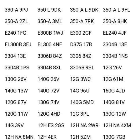
330-A 9PJ
350 L 9DK
350-A L 9DK
350-A L 9FL
350-A 2ZL
350-A 3ML
350-A 7RK
350-A 8HK
E240 1FG
E300B 1WJ
E300 2CF
EL240 4JF
EL300B 3FJ
EL300 4NF
D375 17B
3304B 13E
3304 13E
3306B 84Z
3306 84Z
3304B 1NS
3304B 1PS
3304B 8XL
3306B 9SL
12G 26V
130G 26V
140G 26V
12G 3WC
12G 61M
140G 13W
140G 72V
14G 96U
160G 4JD
120G 87V
130G 74V
140G 5MD
140G 81V
120G 11W
120G 4HD
12G 3PL
130G 12W
14G 39V
12H ES 2GS
12H NA 2WR
12H NA 4XM
12H NA 8MN
12H 4ER
12H 5ZM
130G 7GB