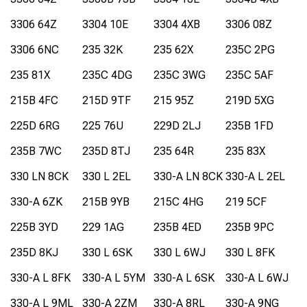
3306 64Z
3304 10E
3304 4XB
3306 08Z
3306 6NC
235 32K
235 62X
235C 2PG
235 81X
235C 4DG
235C 3WG
235C 5AF
215B 4FC
215D 9TF
215 95Z
219D 5XG
225D 6RG
225 76U
229D 2LJ
235B 1FD
235B 7WC
235D 8TJ
235 64R
235 83X
330 LN 8CK
330 L 2EL
330-A LN 8CK
330-A L 2EL
330-A 6ZK
215B 9YB
215C 4HG
219 5CF
225B 3YD
229 1AG
235B 4ED
235B 9PC
235D 8KJ
330 L 6SK
330 L 6WJ
330 L 8FK
330-A L 8FK
330-A L 5YM
330-A L 6SK
330-A L 6WJ
330-A L 9ML
330-A 2ZM
330-A 8RL
330-A 9NG