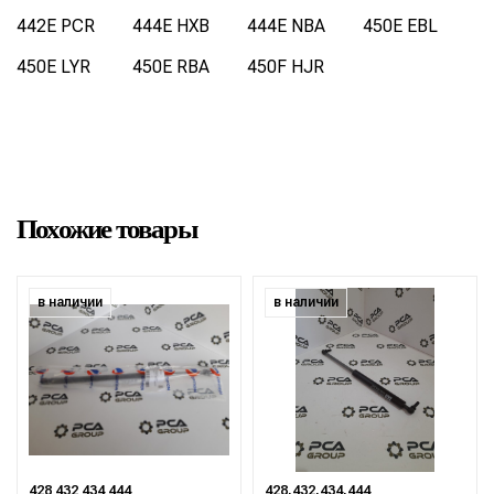
442E PCR
444E HXB
444E NBA
450E EBL
450E LYR
450E RBA
450F HJR
Похожие товары
в наличии
в наличии
428 432 434 444
428,432,434,444