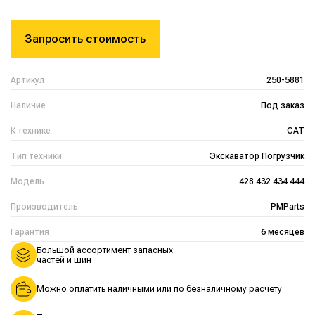
Запросить стоимость
Артикул
250-5881
Наличие
Под заказ
К технике
CAT
Тип техники
Экскаватор Погрузчик
Модель
428 432 434 444
Производитель
PMParts
Гарантия
6 месяцев
Большой ассортимент запасных
частей и шин
Можно оплатить наличными или по безналичному расчету