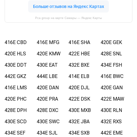
Pca group на карте Самары — Яндекс Карты
416E CBD
416E MFG
416E SHA
420E GEK
420E HLS
420E KMW
422E HBE
428E SNL
430E DDT
430E EAT
432E BXE
434E FSH
442E GKZ
444E LBE
414E ELB
416E BWC
416E LMS
420E DAN
420E DJL
420E GAN
420E PHC
420E PRA
422E DSK
422E MAW
428E DPH
428E DXC
430E MXB
430E RLN
430E SCD
430E SWC
432E JBA
432E RXS
434E SEF
434E SJL
434E SXB
442E EME