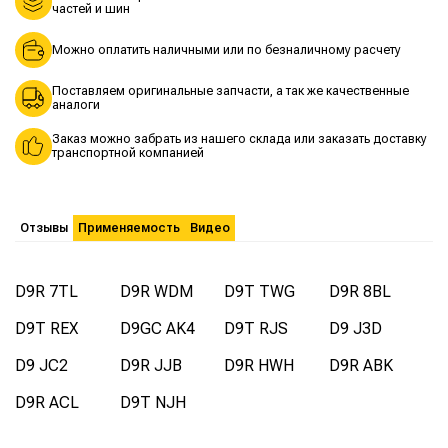
частей и шин
Можно оплатить наличными или по безналичному расчету
Поставляем оригинальные запчасти, а так же качественные
аналоги
Заказ можно забрать из нашего склада или заказать доставку
транспортной компанией
Отзывы
Применяемость
Видео
D9R 7TL
D9R WDM
D9T TWG
D9R 8BL
D9T REX
D9GC AK4
D9T RJS
D9 J3D
D9 JC2
D9R JJB
D9R HWH
D9R ABK
D9R ACL
D9T NJH