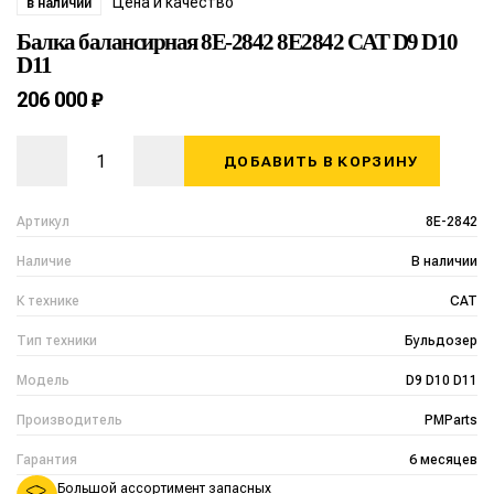
Цена и качество
в наличии
Балка балансирная 8E-2842 8E2842 CAT D9 D10
D11
206 000 ₽
ДОБАВИТЬ В КОРЗИНУ
Артикул
8E-2842
Наличие
В наличии
К технике
CAT
Тип техники
Бульдозер
Модель
D9 D10 D11
Производитель
PMParts
Гарантия
6 месяцев
Большой ассортимент запасных