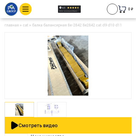
0 ₽
главная
»
cat
»
балка балансирная 8e-2842 8e2842 cat d9 d10 d11
Смотреть видео