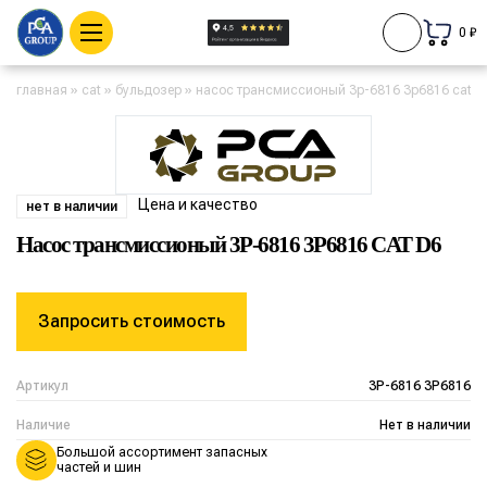
0 ₽
главная
»
cat
»
бульдозер
»
насос трансмиссионый 3p-6816 3p6816 cat d
Цена и качество
нет в наличии
Насос трансмиссионый 3P-6816 3P6816 CAT D6
Запросить стоимость
Артикул
3P-6816 3P6816
Наличие
Нет в наличии
Большой ассортимент запасных
частей и шин