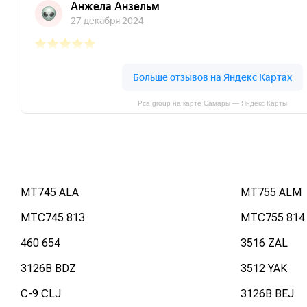
Pca group на карте Самары — Яндекс Карты
MT745 ALA
MT755 ALM
MTC745 813
MTC755 814
460 654
3516 ZAL
3126B BDZ
3512 YAK
C-9 CLJ
3126B BEJ