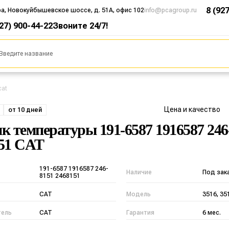
8 (92
ра, Новокуйбышевское шоссе, д. 51А, офис 102
info@pcagroup.ru
927) 900-44-22
Звоните 24/7!
cat
Цена и качество
от 10 дней
к температуры 191-6587 1916587 246
51 CAT
191-6587 1916587 246-
Наличие
Под зак
8151 2468151
CAT
Модель
3516, 35
тель
CAT
Гарантия
6 мес.