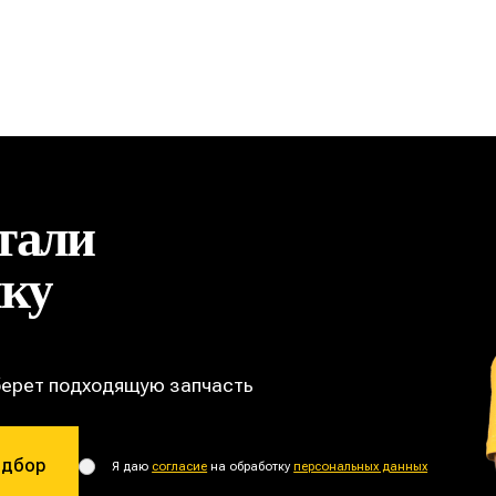
тали
ику
берет подходящую запчасть
одбор
Я даю
согласие
на обработку
персональных данных