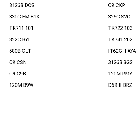
3126B DCS
C9 CKP
330C FM B1K
325C S2C
TK711 101
TK722 103
322C BYL
TK741 202
580B CLT
IT62G II AYA
C9 CSN
3126B 3GS
C9 C9B
120M RMY
120M B9W
D6R II BRZ