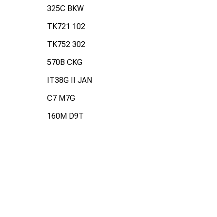
325C BKW
TK721 102
TK752 302
570B CKG
IT38G II JAN
C7 M7G
160M D9T