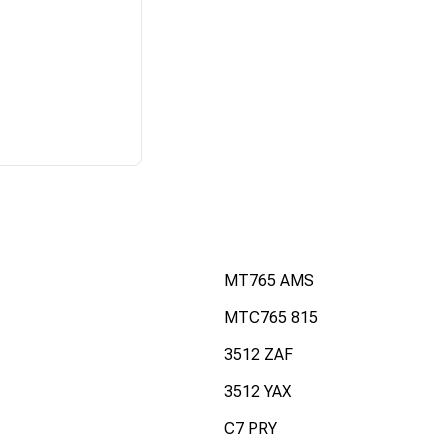
MT765 AMS
MTC765 815
3512 ZAF
3512 YAX
C7 PRY