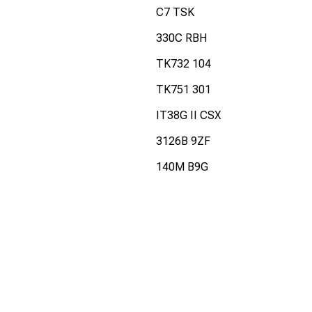
C7 TSK
330C RBH
TK732 104
TK751 301
IT38G II CSX
3126B 9ZF
140M B9G