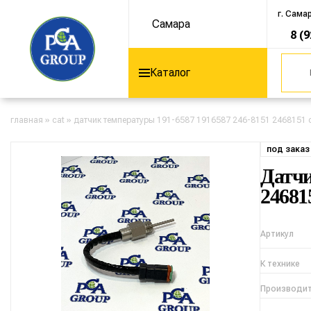
г. Сама
Самара
8 (
Каталог
главная
»
cat
»
датчик температуры 191-6587 1916587 246-8151 2468151 
под заказ
Датчи
24681
Артикул
К технике
Производи