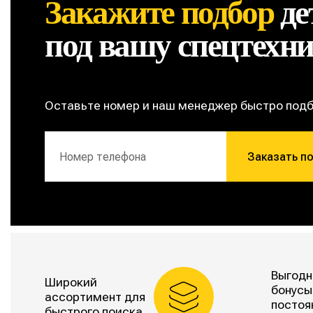
Закажите подбор
де
под вашу спецтехн
Оставьте номер и наш менеджер быстро под
Заказать п
Выгодн
Широкий
бонусы
ассортимент для
постоя
быстрого поиска