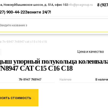
8 (92
ра, Новокуйбышевское шоссе, д. 51А, офис 102
info@pcagroup.ru
927) 900-44-22
Звоните 24/7!
 7n-8947 7n8947 cat c15 c16 c18
Цена и качество
ыш упорный полукольца коленвала
7N8947 CAT C15 C16 C18
7N-8947 7N8947
Наличие
В налич
осить стоимость