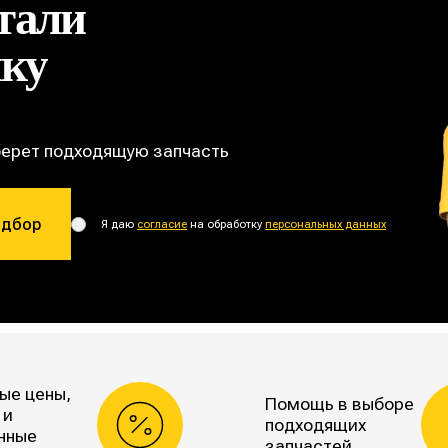
тали
ику
берет подходящую запчасть
одбор
Я даю
согласие
на обработку
персональных данных
ые цены,
Помощь в выборе
 и
подходящих
нные
запчастей