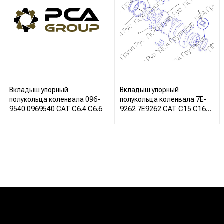
Вкладыш упорный
Вкладыш упорный
полукольца коленвала 096-
полукольца коленвала 7E-
9540 0969540 CAT C6.4 C6.6
9262 7E9262 CAT C15 C16
C18