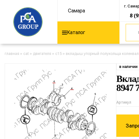
г. Сама
Самара
8 (
Каталог
главная
»
cat
»
двигателя
»
c15
»
вкладыш упорный полукольца коленвала
в наличии
Вклад
8947 
Артикул
Запр