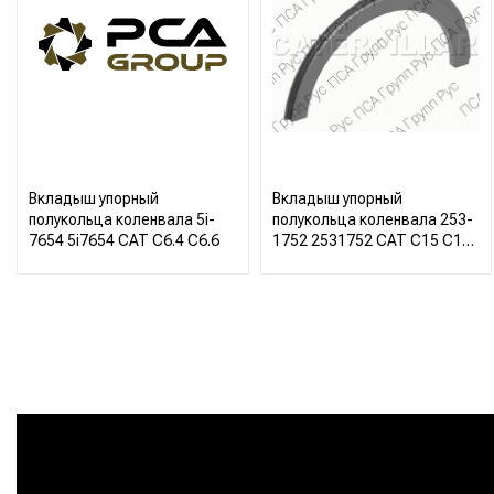
Вкладыш упорный
Вкладыш упорный
полукольца коленвала 5i-
полукольца коленвала 253-
7654 5i7654 CAT C6.4 C6.6
1752 2531752 CAT C15 C16
C18