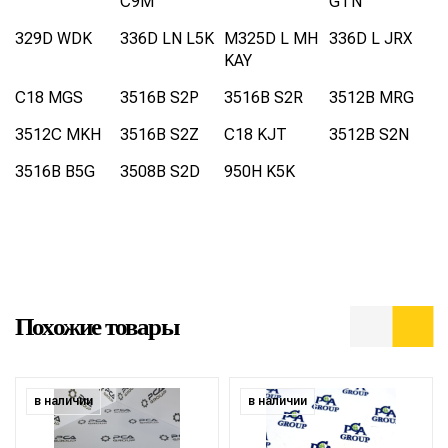
C9M
GTN
329D WDK
336D LN L5K
M325D L MH
336D L JRX
KAY
C18 MGS
3516B S2P
3516B S2R
3512B MRG
3512C MKH
3516B S2Z
C18 KJT
3512B S2N
3516B B5G
3508B S2D
950H K5K
Похожие товары
в наличии
в наличии