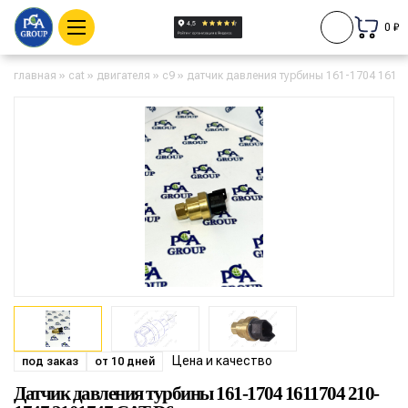
0 ₽
главная
»
cat
»
двигателя
»
c9
»
датчик давления турбины 161-1704 16117
Цена и качество
под заказ
от 10 дней
Датчик давления турбины 161-1704 1611704 210-