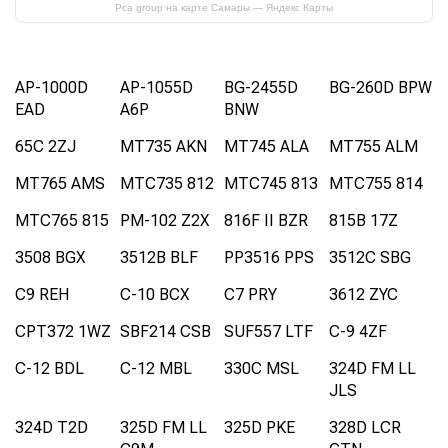
Pca group на карте Самары — Яндекс Карты
AP-1000D
AP-1055D
BG-2455D
BG-260D BPW
EAD
A6P
BNW
65C 2ZJ
MT735 AKN
MT745 ALA
MT755 ALM
MT765 AMS
MTC735 812
MTC745 813
MTC755 814
MTC765 815
PM-102 Z2X
816F II BZR
815B 17Z
3508 BGX
3512B BLF
PP3516 PPS
3512C SBG
C9 REH
C-10 BCX
C7 PRY
3612 ZYC
CPT372 1WZ
SBF214 CSB
SUF557 LTF
C-9 4ZF
C-12 BDL
C-12 MBL
330C MSL
324D FM LL
JLS
324D T2D
325D FM LL
325D PKE
328D LCR