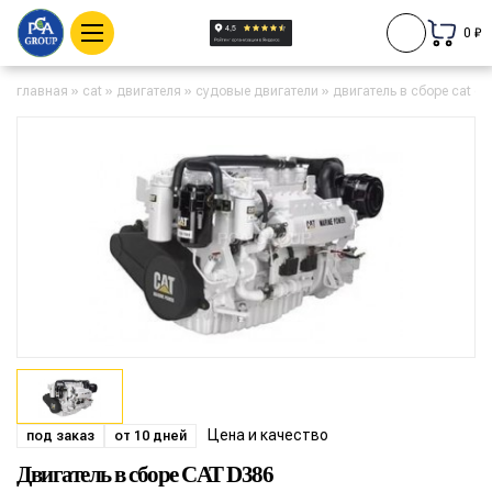
0 ₽
главная
»
cat
»
двигателя
»
судовые двигатели
»
двигатель в сборе cat d
Цена и качество
под заказ
от 10 дней
Двигатель в сборе CAT D386