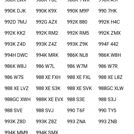
990K DJK
990K K9X
990K M9P
990 7HK
992D 7MJ
992G AZX
992K 880
992K H4C
992K KK2
992K RM2
992K RM5
992K ZMX
993K Z4D
993K Z4Z
993K Z9K
994F 442
994H DWC
994K MRK
986K NL8
986K W8H
986K W8J
986 W7L
986 W7M
986 W7R
986 W7S
988 XE FXH
988 XE FXL
988 XE L8Z
988 XE LVZ
988 XE S3K
988 XE SVK
988GC XLW
988GC XWH
988K XE EVX
988 S3E
988 S3J
988 SVE
988 SVJ
990 T6F
990 TY5
993K Z8D
993K Z8Z
993 ZNA
993 ZNB
994K MM9
994K SMX