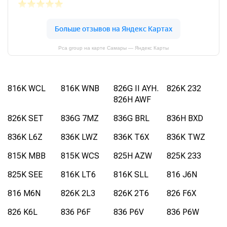
Pca group на карте Самары — Яндекс Карты
816K WCL
816K WNB
826G II AYH.
826K 232
826H AWF
826K SET
836G 7MZ
836G BRL
836H BXD
836K L6Z
836K LWZ
836K T6X
836K TWZ
815K MBB
815K WCS
825H AZW
825K 233
825K SEE
816K LT6
816K SLL
816 J6N
816 M6N
826K 2L3
826K 2T6
826 F6X
826 K6L
836 P6F
836 P6V
836 P6W