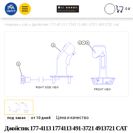
0 ₽
главная
»
cat
»
джойстик 177-4113 1774113 491-3721 4913721 cat
Цена и качество
под заказ
от 10 дней
Джойстик 177-4113 1774113 491-3721 4913721 CAT