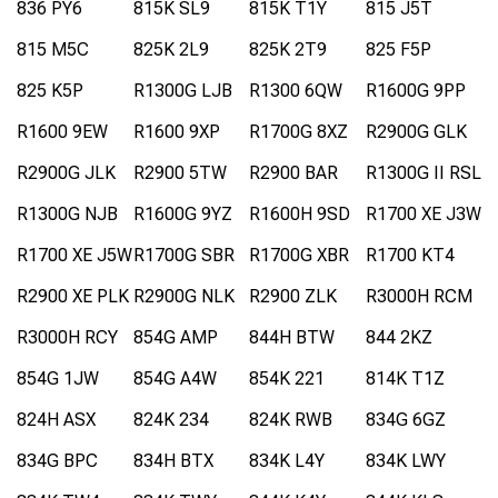
836 PY6
815K SL9
815K T1Y
815 J5T
815 M5C
825K 2L9
825K 2T9
825 F5P
825 K5P
R1300G LJB
R1300 6QW
R1600G 9PP
R1600 9EW
R1600 9XP
R1700G 8XZ
R2900G GLK
R2900G JLK
R2900 5TW
R2900 BAR
R1300G II RSL
R1300G NJB
R1600G 9YZ
R1600H 9SD
R1700 XE J3W
R1700 XE J5W
R1700G SBR
R1700G XBR
R1700 KT4
R2900 XE PLK
R2900G NLK
R2900 ZLK
R3000H RCM
R3000H RCY
854G AMP
844H BTW
844 2KZ
854G 1JW
854G A4W
854K 221
814K T1Z
824H ASX
824K 234
824K RWB
834G 6GZ
834G BPC
834H BTX
834K L4Y
834K LWY