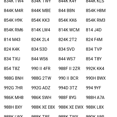
834K TW4
834K TWY
844K K4Y
844K KLS
844K M4R
844K MBE
844 BBN
854K H8M
854K H9K
854K KK3
854K KK6
854K RM3
854K RM6
814K LW4
814K WCM
814 J4D
814 M43
824K 2L4
824K 2T2
824 F4M
824 K4K
834 S3D
834 SVD
834 TVP
834 TXU
844 WS6
844 WS7
854 T8Y
854 T8Z
990 II 4FR
988F II 2ZR
992K KK4
988G BNH
988G 2TW
990 II BCR
990H BWX
992G 7HR
992G ADZ
994D 3TZ
994 9YF
986K MH8
986K SWH
988F 8YG
988H A7A
988H BXY
988K XE E8X
988K XE EWX
988K L8X
988K LWX
988K T8E
988K TWX
990K A9P