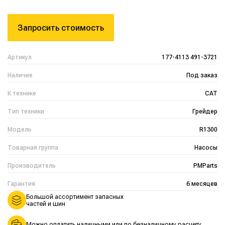
Запросить стоимость
Артикул
177-4113 491-3721
Наличие
Под заказ
К технике
CAT
Тип техники
Грейдер
Модель
R1300
Товарная группа
Насосы
Производитель
PMParts
Гарантия
6 месяцев
Большой ассортимент запасных
частей и шин
Можно оплатить наличными или по безналичному расчету