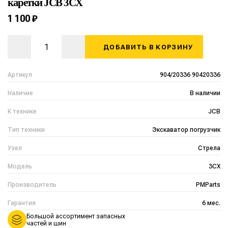
каретки JCB 3CX
1 100 ₽
ДОБАВИТЬ В КОРЗИНУ
Артикул
904/20336 90420336
Наличие
В наличии
К технике
JCB
Тип техники
Экскаватор погрузчик
Узел
Стрела
Модель
3CX
Производитель
PMParts
Гарантия
6 мес.
Большой ассортимент запасных
частей и шин