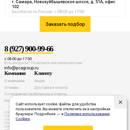
г. Самара, Новокуйбышевское шоссе, д. 51А, офис
102
Бесплатно по России, с 08:00 до 17:00
Заказать подбор
8 (927) 900-99-66
с 08:00 до 17:00
Есть вопросы? Позвоните или напишите нам
info@pcagroup.ru
Компания
Клиенту
О компании
Акции
Отзывы
Доставка и оплата
Сотрудничество
Вопросы и ответы
Контакты
Сайт использует cookie-файлы для удобства
пользователя. Вы можете отключить их в настройках
PCA group. Все права защищены. 2026 год.
браузера. Подробнее — в
Политике использования
Политика конфиденциальности
Согласие на обработку cookies
Cookies
.
Согласие на обработку персональных данных
Разработка и продвижение
Цены, указанные на сайте не являются публичной офертой. Все
цены и расчеты являются предварительными, а точную стоимость и