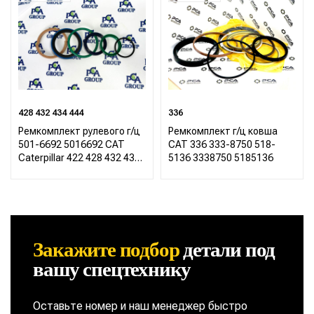
428 432 434 444
336
Ремкомплект рулевого г/ц
Ремкомплект г/ц ковша
501-6692 5016692 CAT
CAT 336 333-8750 518-
Caterpillar 422 428 432 434
5136 3338750 5185136
444
Закажите подбор
детали
под
вашу спецтехнику
Оставьте номер и наш менеджер быстро