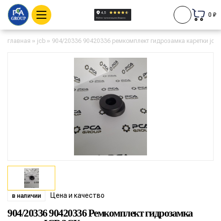
0 ₽
главная
»
jcb
»
904/20336 90420336 ремкомплект гидрозамка каретки jcb 
Цена и качество
в наличии
904/20336 90420336 Ремкомплект гидрозамка