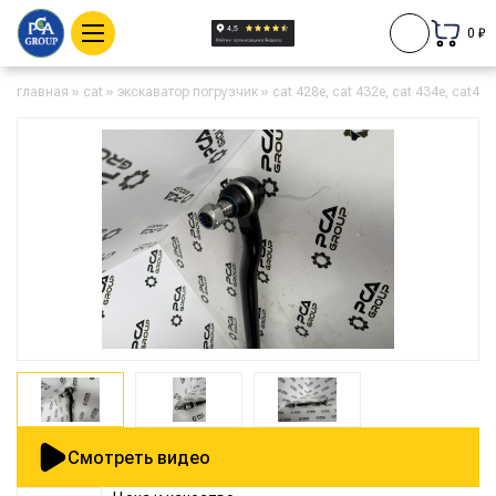
0 ₽
главная
»
cat
»
экскаватор погрузчик
»
cat 428e, cat 432e, cat 434e, cat442
Смотреть видео