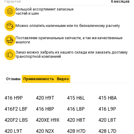
Гарантия
6 месяцев
Большой ассортимент запасных
частей и шин
Можно оплатить наличными или по безналичному расчету
Поставляем оригинальные запчасти, а так же качественные
аналоги
Заказ можно забрать из нашего склада или заказать доставку
транспортной компанией
Отзывы
Применяемость
Видео
416 H9P
420 H9T
415 H6L
415 H8A
416F2 LBF
416 H8P
416 L8P
416 L9P
420F2 LBS
420XE H9X
420 H8T
420 L8T
420 L9T
420 N2X
428 H7D
428 L7D