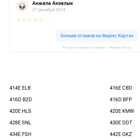
Pca group на карте Самары — Яндекс Карты
414E ELB
416E CBD
416D B2D
416D BFP
420E HLS
420E KMW
428E SNL
430E DDT
434E FSH
442E GKZ