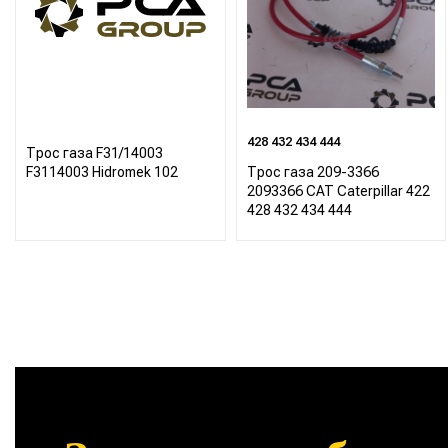
428 432 434 444
Трос газа F31/14003
F3114003 Hidromek 102
Трос газа 209-3366
2093366 CAT Caterpillar 422
428 432 434 444