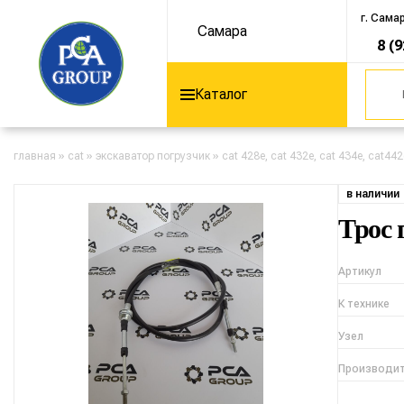
г. Сама
Самара
8 (
Каталог
главная
»
cat
»
экскаватор погрузчик
»
cat 428e, cat 432e, cat 434e, cat442
в наличии
Трос 
Артикул
К технике
Узел
Производи