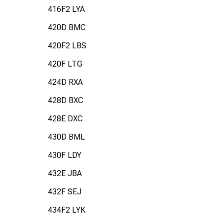
416F2 LYA
420D BMC
420F2 LBS
420F LTG
424D RXA
428D BXC
428E DXC
430D BML
430F LDY
432E JBA
432F SEJ
434F2 LYK