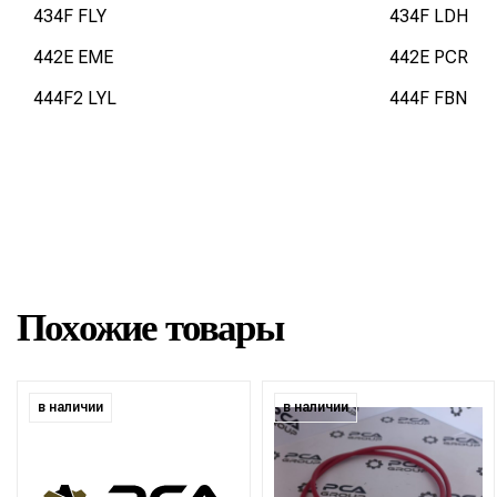
434F FLY
434F LDH
442E EME
442E PCR
444F2 LYL
444F FBN
Похожие товары
в наличии
в наличии