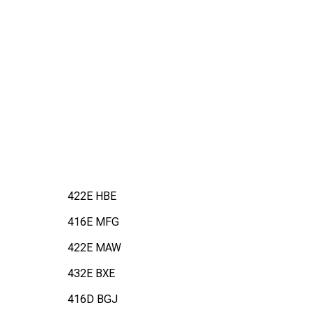
422E HBE
416E MFG
422E MAW
432E BXE
416D BGJ