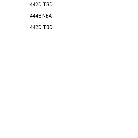
442D TBD
444E NBA
442D TBD