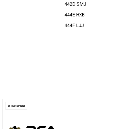
442D SMJ
444E HXB
444F LJJ
в наличии