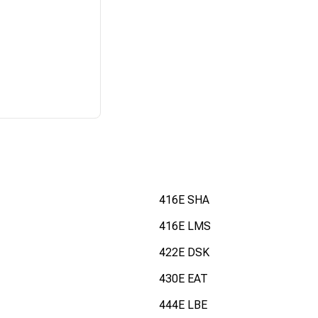
416E SHA
416E LMS
422E DSK
430E EAT
444E LBE