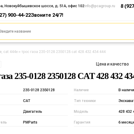
8 (92
ра, Новокуйбышевское шоссе, д. 51А, офис 102
info@pcagroup.ru
927) 900-44-22
Звоните 24/7!
e, cat 444e
»
трос газа 235-0128 2350128 cat 428 432 434 444
Цена и качество
газа 235-0128 2350128 CAT 428 432 43
235-0128 2350128
Наличие
В налич
CAT
Тип техники
Экскава
Двигатель
Модель
428 432 
тель
PMParts
Гарантия
6 месяц