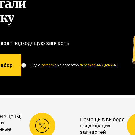
тали
ику
берет подходящую запчасть
одбор
Я даю
согласие
на обработку
персональных данных
ые цены,
Помощь в выборе
 и
подходящих
нные
запчастей