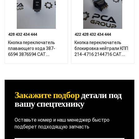
428 432 434 444
422 428 432 434 444
Кнопка переключатель
Кнопка переключатель
плавающего хода 387-
блокировка нейтрали КПП
6594 3876594 CAT
214-4716 2144716 CAT
Caterpillar 422 428 432 434
Caterpillar 422 428 432 434
444
444
Закажите подбор
детали
под
вашу спецтехнику
Оставьте номер и наш менеджер быстро
подберет подходящую запчасть