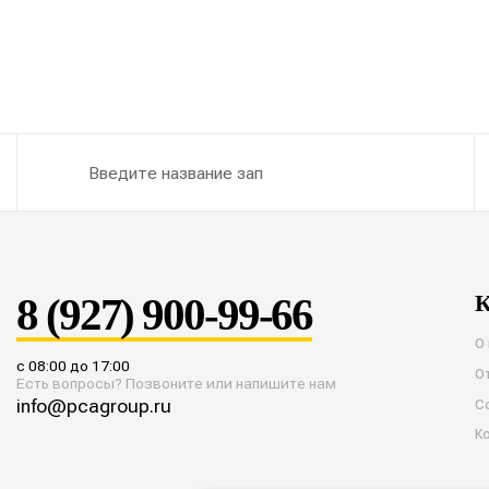
8 (927) 900-99-66
К
О
с 08:00 до 17:00
О
Есть вопросы? Позвоните или напишите нам
info@pcagroup.ru
С
К