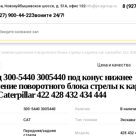
8 (92
ра, Новокуйбышевское шоссе, д. 51А, офис 102
info@pcagroup.ru
927) 900-44-22
Звоните 24/7!
нижнее крепление поворотного блока стрелы к каретке cat caterpillar 422 428
Цена и качество
 300-5440 3005440 под конус нижнее
ение поворотного блока стрелы к ка
terpillar 422 428 432 434 444
300-5440 3005440
Наличие
В налич
CAT
Тип техники
Экскава
Передняя/задняя
Модель
428 432 
стрела