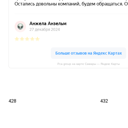
Pca group на карте Самары — Яндекс Карты
428
432