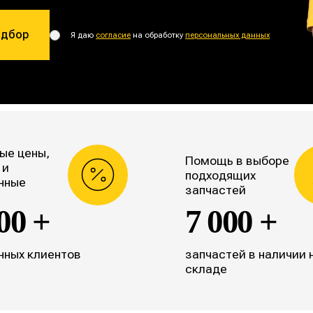
одбор
Я даю
согласие
на обработку
персональных данных
ые цены,
Помощь в выборе
 и
подходящих
нные
запчастей
00 +
7 000 +
нных клиентов
запчастей в наличии 
складе