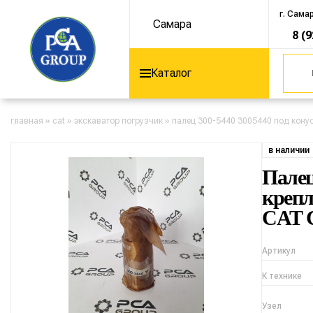
г. Сама
Самара
8 (
Каталог
главная
»
cat
»
экскаватор погрузчик
»
палец 300-5440 3005440 под конус 
в наличии
Палец
крепл
CAT Ca
Артикул
К технике
Узел