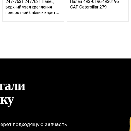
247-7631 2477631 Палец
Палец 493-0196 4930196
верхний узел крепления
CAT Caterpillar 279
поворотной бабки к каретке
CAT Caterpillar 422 428 432
434 444
тали
ику
берет подходящую запчасть