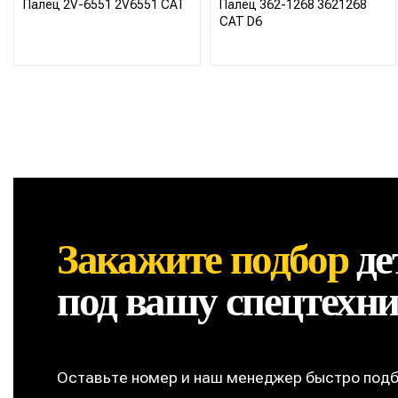
Палец 2V-6551 2V6551 CAT
Палец 362-1268 3621268
CAT D6
Закажите подбор
де
под вашу спецтехн
Оставьте номер и наш менеджер быстро под