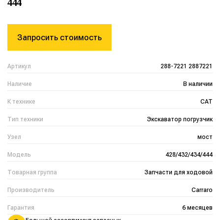
444
Запросить стоимость
Артикул
288-7221 2887221
Наличие
В наличии
К технике
CAT
Тип техники
Экскаватор погрузчик
Узел
мост
Модель
428/432/434/444
Товарная группа
Запчасти для ходовой
Производитель
Carraro
Гарантия
6 месяцев