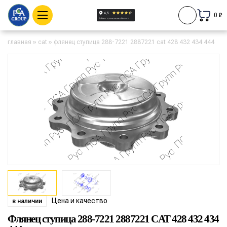
0 ₽
главная
»
cat
»
флянец ступица 288-7221 2887221 cat 428 432 434 444
Цена и качество
в наличии
Флянец ступица 288-7221 2887221 CAT 428 432 434