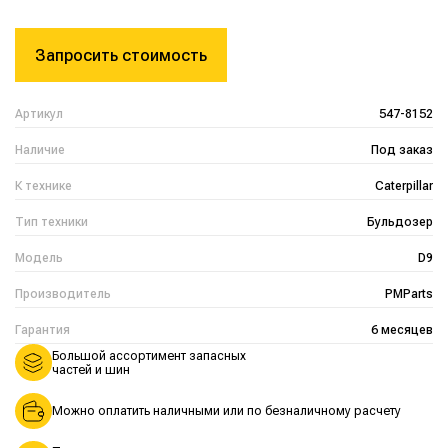
Запросить стоимость
Артикул
547-8152
Наличие
Под заказ
К технике
Caterpillar
Тип техники
Бульдозер
Модель
D9
Производитель
PMParts
Гарантия
6 месяцев
Большой ассортимент запасных
частей и шин
Можно оплатить наличными или по безналичному расчету