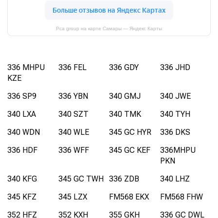
Pca group на карте Самары — Яндекс Карты
336 MHPU
336 FEL
336 GDY
336 JHD
KZE
336 SP9
336 YBN
340 GMJ
340 JWE
340 LXA
340 SZT
340 TMK
340 TYH
340 WDN
340 WLE
345 GC HYR
336 DKS
336 HDF
336 WFF
345 GC KEF
336MHPU
PKN
340 KFG
345 GC TWH
336 ZDB
340 LHZ
345 KFZ
345 LZX
FM568 EKX
FM568 FHW
352 HFZ
352 KXH
355 GKH
336 GC DWL