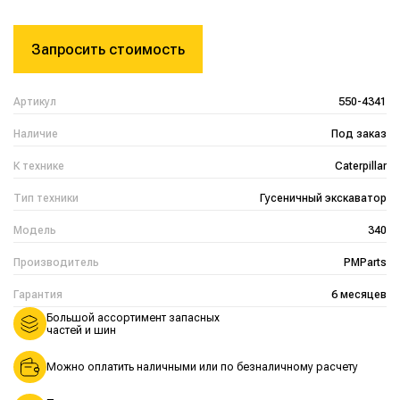
Запросить стоимость
Артикул
550-4341
Наличие
Под заказ
К технике
Caterpillar
Тип техники
Гусеничный экскаватор
Модель
340
Производитель
PMParts
Гарантия
6 месяцев
Большой ассортимент запасных
частей и шин
Можно оплатить наличными или по безналичному расчету