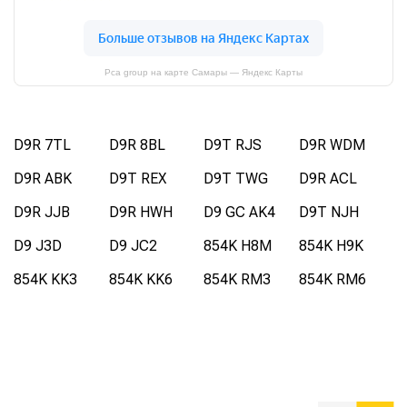
Pca group на карте Самары — Яндекс Карты
D9R 7TL
D9R 8BL
D9T RJS
D9R WDM
D9R ABK
D9T REX
D9T TWG
D9R ACL
D9R JJB
D9R HWH
D9 GC AK4
D9T NJH
D9 J3D
D9 JC2
854K H8M
854K H9K
854K KK3
854K KK6
854K RM3
854K RM6