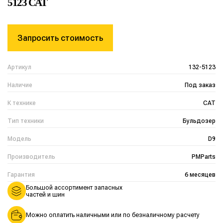
5123 CAT
Запросить стоимость
Артикул
132-5123
Наличие
Под заказ
К технике
CAT
Тип техники
Бульдозер
Модель
D9
Производитель
PMParts
Гарантия
6 месяцев
Большой ассортимент запасных
частей и шин
Можно оплатить наличными или по безналичному расчету