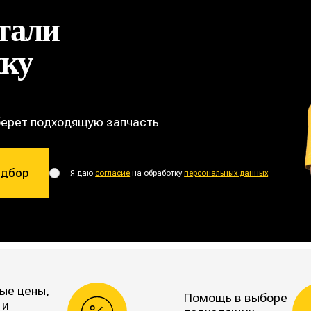
тали
ику
берет подходящую запчасть
одбор
Я даю
согласие
на обработку
персональных данных
ые цены,
Помощь в выборе
 и