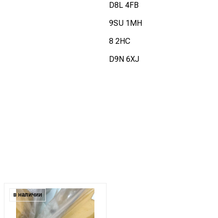
D8L 4FB
9SU 1MH
8 2HC
D9N 6XJ
в наличии