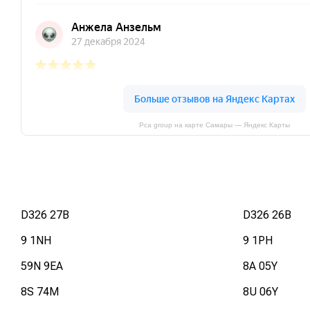
Pca group на карте Самары — Яндекс Карты
D326 27B
D326 26B
9 1NH
9 1PH
59N 9EA
8A 05Y
8S 74M
8U 06Y