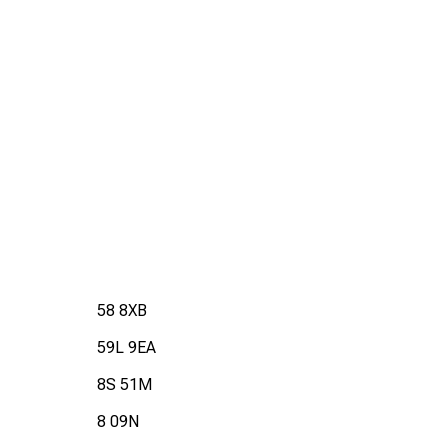
58 8XB
59L 9EA
8S 51M
8 09N