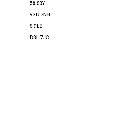
58 83Y
9SU 7NH
8 9LB
D8L 7JC