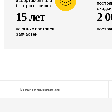
ассортимент для
постоя
быстрого поиска
скидки
15 лет
2 0
на рынке поставок
постоя
запчастей