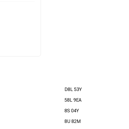
D8L 53Y
58L 9EA
8S 04Y
8U 82M