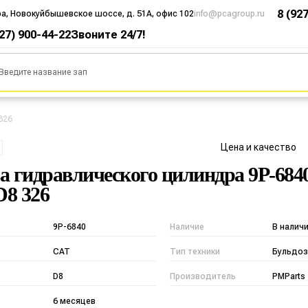
8 (92
ра, Новокуйбышевское шоссе, д. 51А, офис 102
info@pcagroup.ru
927) 900-44-22
Звоните 24/7!
326
Цена и качество
а гидравлического цилиндра 9P-684
8 326
9P-6840
Наличие
В налич
CAT
Тип техники
Бульдоз
D8
Производитель
PMParts
6 месяцев