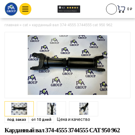
0 ₽
главная
»
cat
»
карданный вал 374-4555 3744555 cat 950 962
Цена и качество
под заказ
от 10 дней
Карданный вал 374-4555 3744555 CAT 950 962