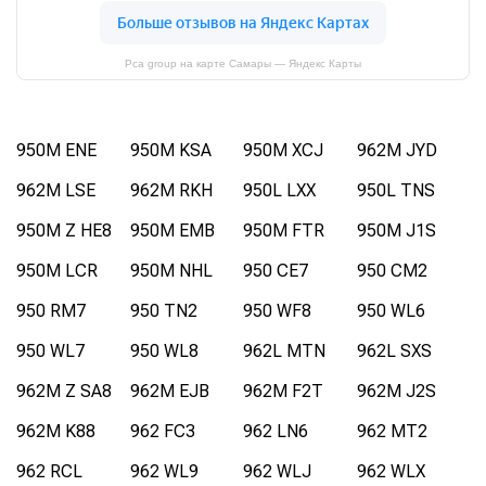
Pca group на карте Самары — Яндекс Карты
950M ENE
950M KSA
950M XCJ
962M JYD
962M LSE
962M RKH
950L LXX
950L TNS
950M Z HE8
950M EMB
950M FTR
950M J1S
950M LCR
950M NHL
950 CE7
950 CM2
950 RM7
950 TN2
950 WF8
950 WL6
950 WL7
950 WL8
962L MTN
962L SXS
962M Z SA8
962M EJB
962M F2T
962M J2S
962M K88
962 FC3
962 LN6
962 MT2
962 RCL
962 WL9
962 WLJ
962 WLX