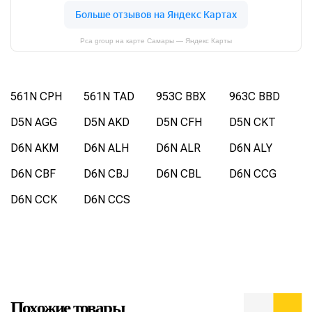
Pca group на карте Самары — Яндекс Карты
561N CPH
561N TAD
953C BBX
963C BBD
D5N AGG
D5N AKD
D5N CFH
D5N CKT
D6N AKM
D6N ALH
D6N ALR
D6N ALY
D6N CBF
D6N CBJ
D6N CBL
D6N CCG
D6N CCK
D6N CCS
Похожие товары