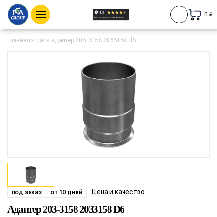
0 ₽
главная
»
cat
»
адаптер 203-3158 2033158 d6
Цена и качество
под заказ
от 10 дней
Адаптер 203-3158 2033158 D6