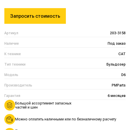
Запросить стоимость
Артикул
203-3158
Наличие
Под заказ
К технике
CAT
Тип техники
Бульдозер
Модель
D6
Производитель
PMParts
Гарантия
6 месяцев
Большой ассортимент запасных
частей и шин
Можно оплатить наличными или по безналичному расчету