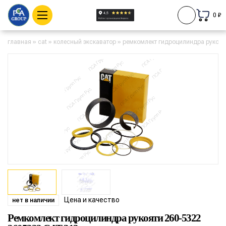
0 ₽
главная
»
cat
»
колесный экскаватор
»
ремкомлект гидроцилиндра рукояти
Цена и качество
нет в наличии
Ремкомлект гидроцилиндра рукояти 260-5322