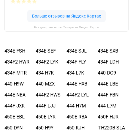
Pca group на карте Самары — Яндекс Карты
434E FSH
434E SEF
434E SJL
434E SXB
434F2 HWR
434F2 LYK
434F FLY
434F LDH
434F MTR
434 H7K
434 L7K
440 DC9
440 H9W
440 MZX
444E HXB
444E LBE
444E NBA
444F2 HWS
444F2 LYL
444F FBN
444F JXR
444F LJJ
444 H7M
444 L7M
450E EBL
450E LYR
450E RBA
450F HJR
450 DYN
450 H9Y
450 KJH
TH220B SLA