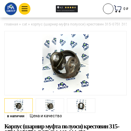
0 ₽
главная
»
cat
»
корпус (шарнир муфта полуоси) крестовин 315-0751 31507
Цена и качество
в наличии
Корпус (шарнир муфта полуоси) крестовин 315-