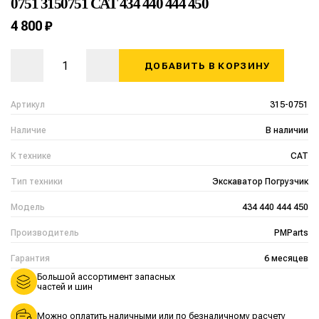
0751 3150751 CAT 434 440 444 450
4 800 ₽
ДОБАВИТЬ В КОРЗИНУ
Артикул
315-0751
Наличие
В наличии
К технике
CAT
Тип техники
Экскаватор Погрузчик
Модель
434 440 444 450
Производитель
PMParts
Гарантия
6 месяцев
Большой ассортимент запасных
частей и шин
Можно оплатить наличными или по безналичному расчету