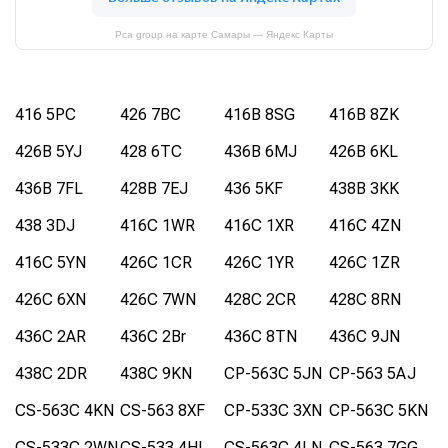
Pca group на карте Самары — Яндекс Карты
416 5PC
426 7BC
416B 8SG
416B 8ZK
426B 5YJ
428 6TC
436B 6MJ
426B 6KL
436B 7FL
428B 7EJ
436 5KF
438B 3KK
438 3DJ
416C 1WR
416C 1XR
416C 4ZN
416C 5YN
426C 1CR
426C 1YR
426C 1ZR
426C 6XN
426C 7WN
428C 2CR
428C 8RN
436C 2AR
436C 2Br
436C 8TN
436C 9JN
438C 2DR
438C 9KN
CP-563C 5JN
CP-563 5AJ
CS-563C 4KN
CS-563 8XF
CP-533C 3XN
CP-563C 5KN
CS-533C 2WN
CS-533 4HL
CS-563C 4LN
CS-563 7GG