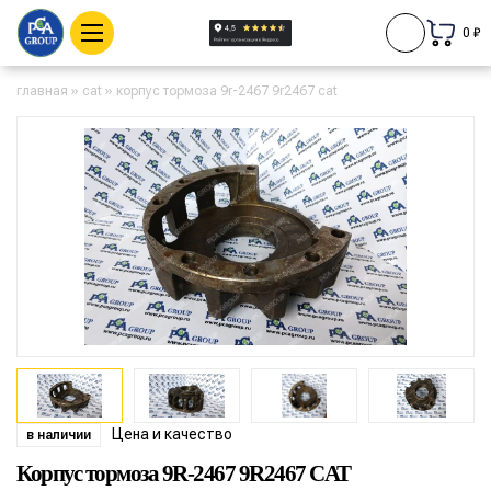
0 ₽
главная
»
cat
»
корпус тормоза 9r-2467 9r2467 cat
Цена и качество
в наличии
Корпус тормоза 9R-2467 9R2467 CAT