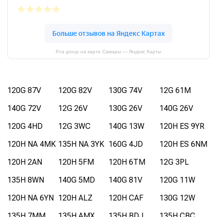
Pca group на карте Самары — Яндекс Карты
120G 87V
120G 82V
130G 74V
12G 61M
140G 72V
12G 26V
130G 26V
140G 26V
120G 4HD
12G 3WC
140G 13W
120H ES 9YR
120H NA 4MK
135H NA 3YK
160G 4JD
120H ES 6NM
120H 2AN
120H 5FM
120H 6TM
12G 3PL
135H 8WN
140G 5MD
140G 81V
120G 11W
120H NA 6YN
120H ALZ
120H CAF
130G 12W
135H 7MM
135H AMX
135H BDJ
135H CBC