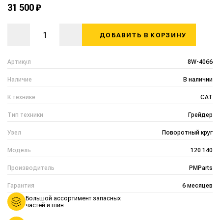
31 500 ₽
ДОБАВИТЬ В КОРЗИНУ
Артикул
8W-4066
Наличие
В наличии
К технике
CAT
Тип техники
Грейдер
Узел
Поворотный круг
Модель
120 140
Производитель
PMParts
Гарантия
6 месяцев
Большой ассортимент запасных
частей и шин