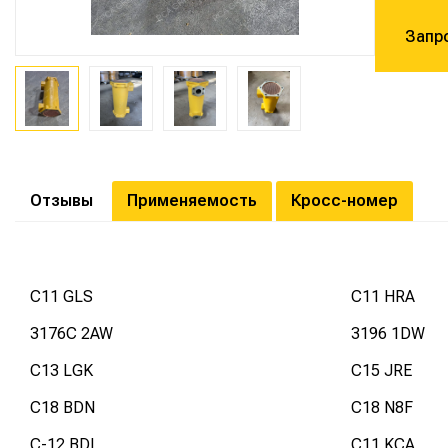
Запр
Отзывы
Применяемость
Кросс-номер
C11 GLS
C11 HRA
3176C 2AW
3196 1DW
C13 LGK
C15 JRE
C18 BDN
C18 N8F
C-12 BDL
C11 KCA