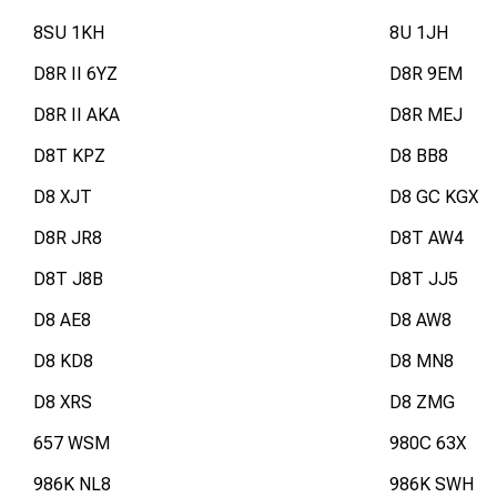
8SU 1KH
8U 1JH
D8R II 6YZ
D8R 9EM
D8R II AKA
D8R MEJ
D8T KPZ
D8 BB8
D8 XJT
D8 GC KGX
D8R JR8
D8T AW4
D8T J8B
D8T JJ5
D8 AE8
D8 AW8
D8 KD8
D8 MN8
D8 XRS
D8 ZMG
657 WSM
980C 63X
986K NL8
986K SWH