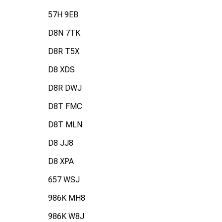
57H 9EB
D8N 7TK
D8R T5X
D8 XDS
D8R DWJ
D8T FMC
D8T MLN
D8 JJ8
D8 XPA
657 WSJ
986K MH8
986K W8J