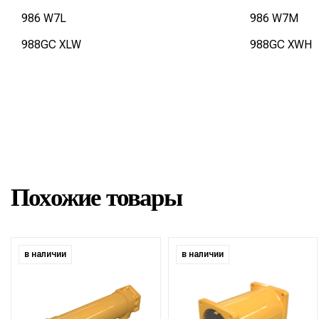
986 W7L
986 W7M
988GC XLW
988GC XWH
Похожие товары
в наличии
в наличии