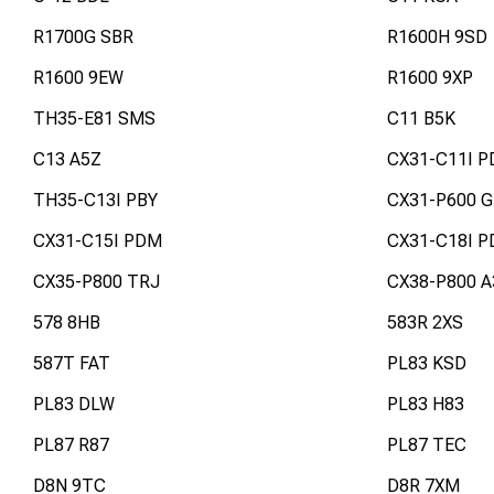
R1700G SBR
R1600H 9SD
R1600 9EW
R1600 9XP
TH35-E81 SMS
C11 B5K
C13 A5Z
CX31-C11I P
TH35-C13I PBY
CX31-P600 G
CX31-C15I PDM
CX31-C18I P
CX35-P800 TRJ
CX38-P800 A
578 8HB
583R 2XS
587T FAT
PL83 KSD
PL83 DLW
PL83 H83
PL87 R87
PL87 TEC
D8N 9TC
D8R 7XM