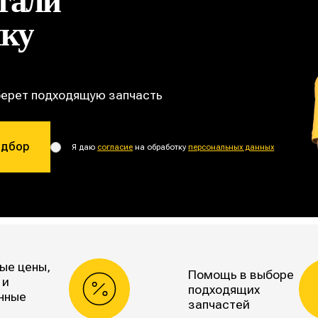
тали
ику
берет подходящую запчасть
одбор
Я даю
согласие
на обработку
персональных данных
ые цены,
Помощь в выборе
 и
подходящих
нные
запчастей