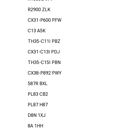
R2900 ZLK
CX31-P600 PFW
C13 A5K
TH35-C11I PBZ
CX31-C13I PDJ
TH35-C15I PBN
CX38-P892 PWY
587R BXL
PL83 CB2
PL87 H87
D8N 1XJ
8A 1HH