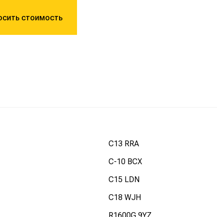
осить стоимость
C13 RRA
C-10 BCX
C15 LDN
C18 WJH
R1600G 9YZ