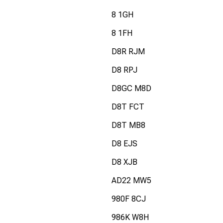
8 1GH
8 1FH
D8R RJM
D8 RPJ
D8GC M8D
D8T FCT
D8T MB8
D8 EJS
D8 XJB
AD22 MW5
980F 8CJ
986K W8H