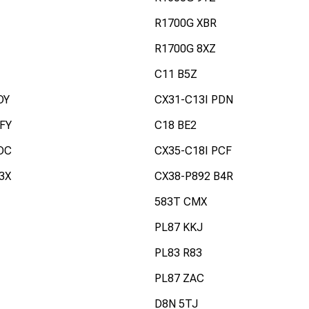
R1700G XBR
R1700G 8XZ
C11 B5Z
DY
CX31-C13I PDN
FY
C18 BE2
DC
CX35-C18I PCF
3X
CX38-P892 B4R
583T CMX
PL87 KKJ
PL83 R83
PL87 ZAC
D8N 5TJ