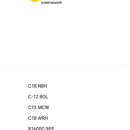
компанией
C18 N8H
C-12 BDL
C15 MCW
C18 WRH
R1600G 9PP