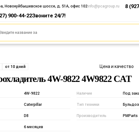
8 (92
ра, Новокуйбышевское шоссе, д. 51А, офис 102
info@pcagroup.ru
927) 900-44-22
Звоните 24/7!
Цена и качество
от 10 дней
охладитель 4W-9822 4W9822 CAT
4W-9822
Наличие
Под зак
Caterpillar
Тип техники
Бульдоз
D8
Производитель
PMParts
6 месяцев