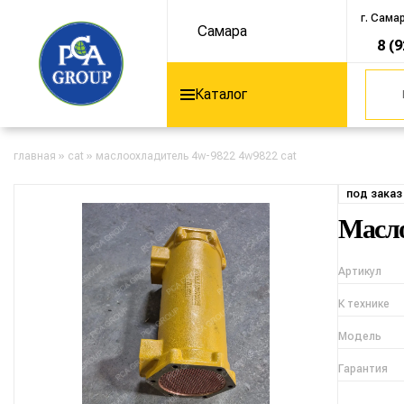
г. Сама
Самара
8 (
Каталог
главная
»
cat
»
маслоохладитель 4w-9822 4w9822 cat
под заказ
Масло
Артикул
К технике
Модель
Гарантия