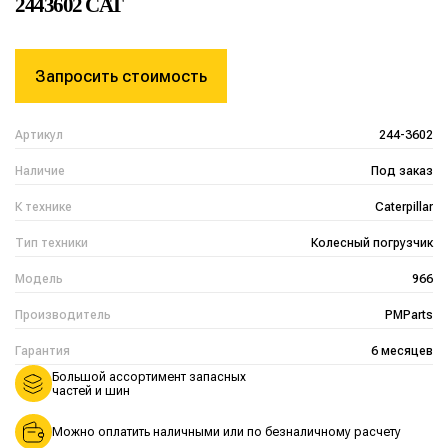
2443602 CAT
Запросить стоимость
Артикул
244-3602
Наличие
Под заказ
К технике
Caterpillar
Тип техники
Колесный погрузчик
Модель
966
Производитель
PMParts
Гарантия
6 месяцев
Большой ассортимент запасных
частей и шин
Можно оплатить наличными или по безналичному расчету