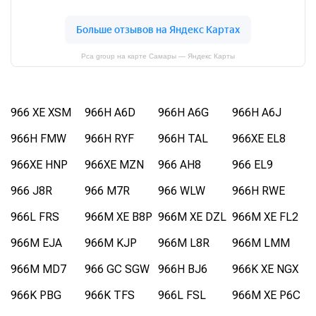
Pca group на карте Самары — Яндекс Карты
966 XE XSM
966H A6D
966H A6G
966H A6J
966H FMW
966H RYF
966H TAL
966XE EL8
966XE HNP
966XE MZN
966 AH8
966 EL9
966 J8R
966 M7R
966 WLW
966H RWE
966L FRS
966M XE B8P
966M XE DZL
966M XE FL2
966M EJA
966M KJP
966M L8R
966M LMM
966M MD7
966 GC SGW
966H BJ6
966K XE NGX
966K PBG
966K TFS
966L FSL
966M XE P6C