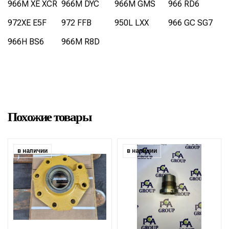
966M XE XCR
966M DYC
966M GMS
966 RD6
972XE E5F
972 FFB
950L LXX
966 GC SG7
966H BS6
966M R8D
Похожие товары
в наличии
в наличии