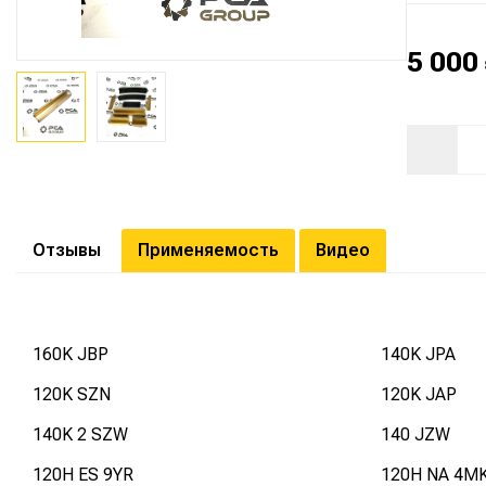
5 000
Отзывы
Применяемость
Видео
160K JBP
140K JPA
120K SZN
120K JAP
140K 2 SZW
140 JZW
120H ES 9YR
120H NA 4M