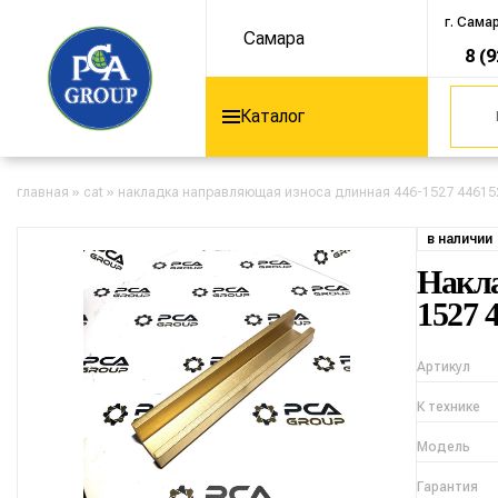
г. Сама
Самара
8 (
Каталог
главная
»
cat
»
накладка направляющая износа длинная 446-1527 446152
в наличии
Накла
1527 
Артикул
К технике
Модель
Гарантия