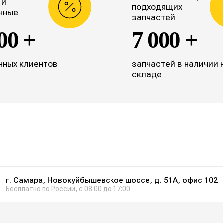
 и
подходящих
нные
запчастей
00 +
7 000 +
нных клиентов
запчастей в наличии 
складе
г. Самара, Новокуйбышевское шоссе, д. 51А, офис 102
Бесплатно по России, с 08:00 до 17:00