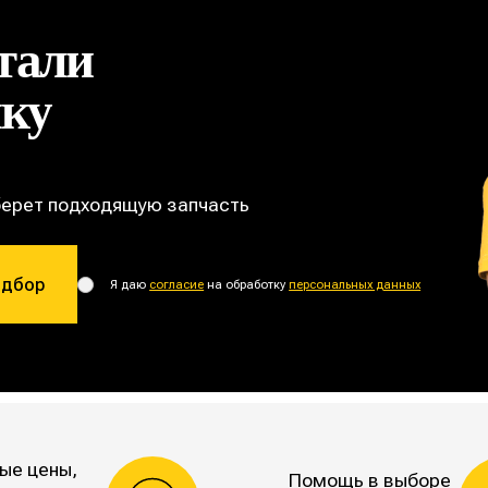
тали
ику
берет подходящую запчасть
одбор
Я даю
согласие
на обработку
персональных данных
ые цены,
Помощь в выборе