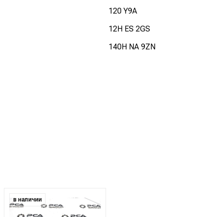
120 Y9A
12H ES 2GS
140H NA 9ZN
в наличии