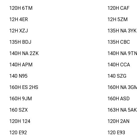
120H 6TM
120H CAF
12H 4ER
12H 5ZM
12H XZJ
135H NA 3YK
135H BDJ
135H CBC
140H NA 2ZK
140H NA 9T
140H APM
140H CCA
140 N95
140 SZG
160H ES 2HS
160H NA 3G
160H 9JM
160H ASD
160 SZX
163H NA 5AK
120H 124
120H 2AN
120 E92
120 E93