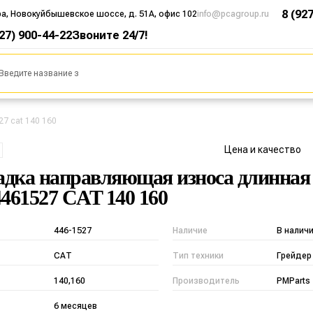
8 (92
ра, Новокуйбышевское шоссе, д. 51А, офис 102
info@pcagroup.ru
927) 900-44-22
Звоните 24/7!
7 cat 140 160
Цена и качество
дка направляющая износа длинная 
4461527 CAT 140 160
446-1527
Наличие
В налич
САТ
Тип техники
Грейдер
140,160
Производитель
PMParts
6 месяцев