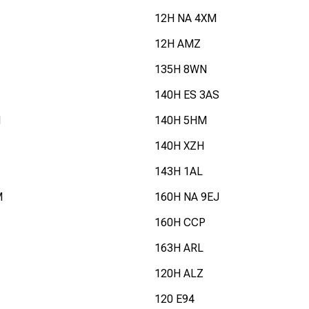
12H NA 4XM
12H AMZ
135H 8WN
140H ES 3AS
N
140H 5HM
140H XZH
143H 1AL
M
160H NA 9EJ
160H CCP
163H ARL
120H ALZ
120 E94