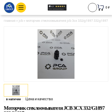
0 ₽
главная
»
jcb
»
моторчик стеклоомывателя jcb 3cx 332/g1897 332g1897
Цена и качество
в наличии
Моторчик стеклоомывателя JCB 3CX 332/G1897