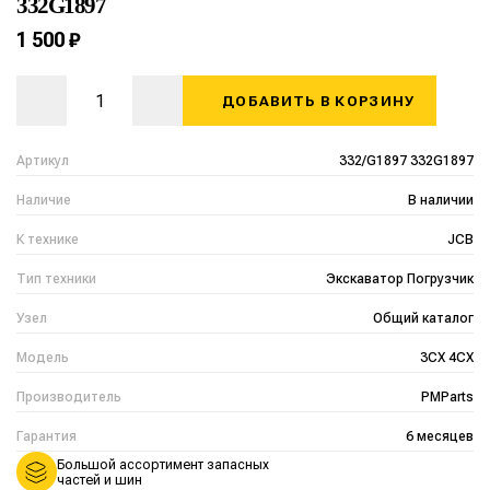
332G1897
1 500 ₽
ДОБАВИТЬ В КОРЗИНУ
Артикул
332/G1897 332G1897
Наличие
В наличии
К технике
JCB
Тип техники
Экскаватор Погрузчик
Узел
Общий каталог
Модель
3CX 4CX
Производитель
PMParts
Гарантия
6 месяцев
Большой ассортимент запасных
частей и шин