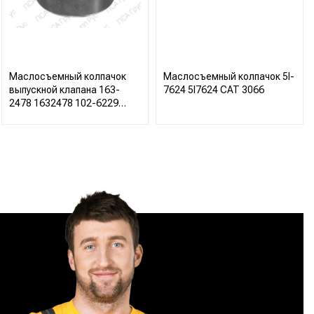
Маслосъемный колпачок
Маслосъемный колпачок 5I-
выпускной клапана 163-
7624 5I7624 CAT 3066
2478 1632478 102-6229
1026229 361-3926 3613926
CAT C18