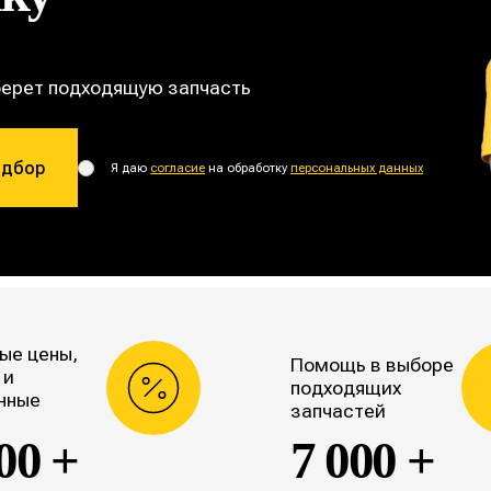
берет подходящую запчасть
одбор
Я даю
согласие
на обработку
персональных данных
ые цены,
Помощь в выборе
 и
подходящих
нные
запчастей
00 +
7 000 +