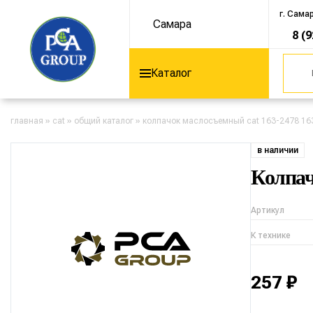
г. Сама
Самара
8 (
Каталог
главная
»
cat
»
общий каталог
»
колпачок маслосъемный cat 163-2478 16
в наличии
Колпач
Артикул
К технике
257 ₽