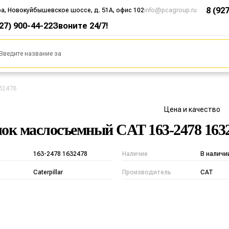
8 (92
ра, Новокуйбышевское шоссе, д. 51А, офис 102
info@pcagroup.ru
927) 900-44-22
Звоните 24/7!
32478
Цена и качество
ок маслосъемный CAT 163-2478 163
163-2478 1632478
Наличие
В наличи
Caterpillar
Производитель
CAT