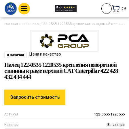
0 ₽
главная
»
cat
»
палец 122-0535 1220535 крепления поворотной станины к ра
Цена и качество
в наличии
Палец 122-0535 1220535 крепления поворотной
станины к раме верхний CAT Caterpillar 422 428
432 434 444
Запросить стоимость
Артикул
122-0535 1220535
Наличие
В наличии