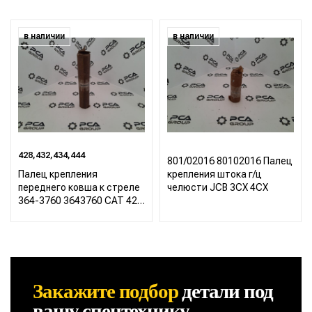
в наличии
в наличии
428,432,434,444
801/02016 80102016 Палец
Палец крепления
крепления штока г/ц
переднего ковша к стреле
челюсти JCB 3CX 4CX
364-3760 3643760 CAT 428
432 434 444
Закажите подбор
детали
под
вашу спецтехнику