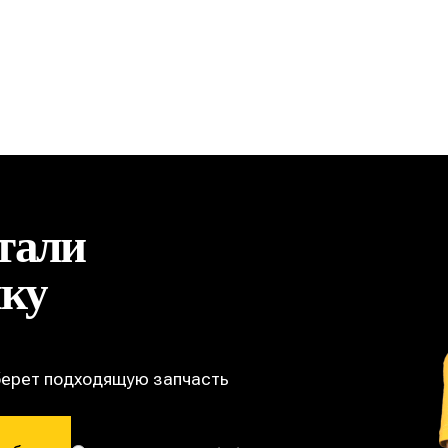
тали
ику
берет подходящую запчасть