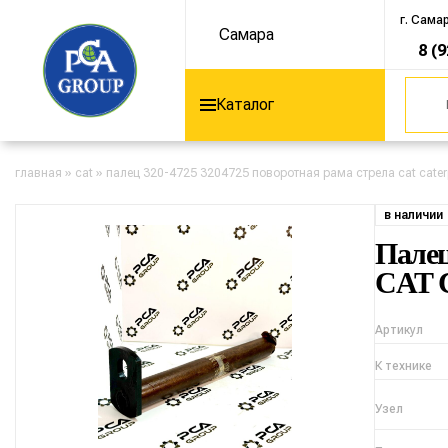
г. Сама
Самара
8 (
Каталог
главная
»
cat
»
палец 320-4725 3204725 поворотная рама стрела cat caterp
в наличии
Палец
CAT Ca
Артикул
К технике
Узел