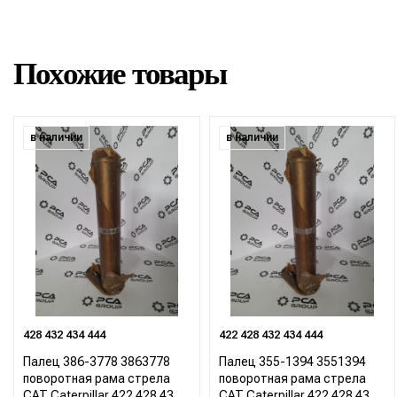
Похожие товары
в наличии
в наличии
428 432 434 444
422 428 432 434 444
Палец 386-3778 3863778
Палец 355-1394 3551394
поворотная рама стрела
поворотная рама стрела
CAT Caterpillar 422 428 432
CAT Caterpillar 422 428 432