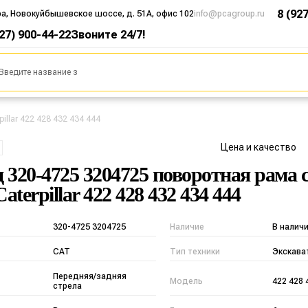
8 (92
ра, Новокуйбышевское шоссе, д. 51А, офис 102
info@pcagroup.ru
927) 900-44-22
Звоните 24/7!
illar 422 428 432 434 444
Цена и качество
 320-4725 3204725 поворотная рама 
terpillar 422 428 432 434 444
320-4725 3204725
Наличие
В налич
CAT
Тип техники
Экскава
Передняя/задняя
Модель
422 428 
стрела