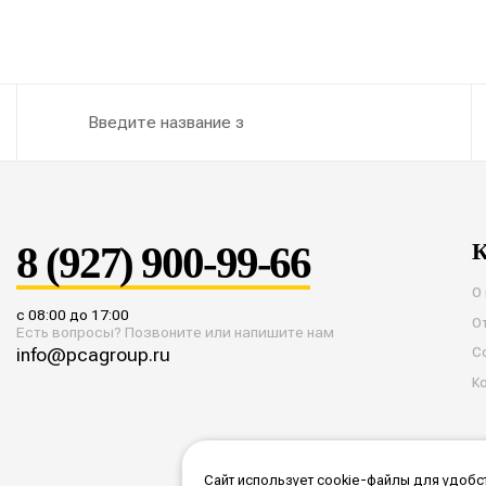
8 (927) 900-99-66
К
О
с 08:00 до 17:00
О
Есть вопросы? Позвоните или напишите нам
info@pcagroup.ru
С
К
Сайт использует cookie-файлы для удобст