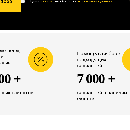
одбор
Я даю
согласие
на обработку
персональных данных
ые цены,
Помощь в выборе
 и
подходящих
нные
запчастей
00 +
7 000 +
нных клиентов
запчастей в наличии 
складе