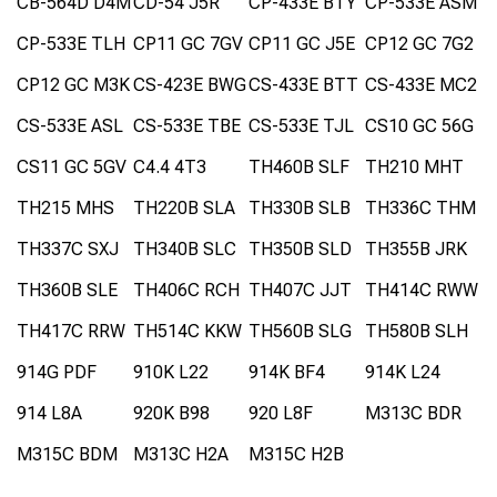
CB-564D D4M
CD-54 J5R
CP-433E BTY
CP-533E ASM
CP-533E TLH
CP11 GC 7GV
CP11 GC J5E
CP12 GC 7G2
CP12 GC M3K
CS-423E BWG
CS-433E BTT
CS-433E MC2
CS-533E ASL
CS-533E TBE
CS-533E TJL
CS10 GC 56G
CS11 GC 5GV
C4.4 4T3
TH460B SLF
TH210 MHT
TH215 MHS
TH220B SLA
TH330B SLB
TH336C THM
TH337C SXJ
TH340B SLC
TH350B SLD
TH355B JRK
TH360B SLE
TH406C RCH
TH407C JJT
TH414C RWW
TH417C RRW
TH514C KKW
TH560B SLG
TH580B SLH
914G PDF
910K L22
914K BF4
914K L24
914 L8A
920K B98
920 L8F
M313C BDR
M315C BDM
M313C H2A
M315C H2B