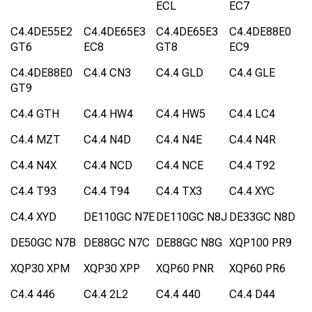
ECL
EC7
C4.4DE55E2
C4.4DE65E3
C4.4DE65E3
C4.4DE88E0
GT6
EC8
GT8
EC9
C4.4DE88E0
C4.4 CN3
C4.4 GLD
C4.4 GLE
GT9
C4.4 GTH
C4.4 HW4
C4.4 HW5
C4.4 LC4
C4.4 MZT
C4.4 N4D
C4.4 N4E
C4.4 N4R
C4.4 N4X
C4.4 NCD
C4.4 NCE
C4.4 T92
C4.4 T93
C4.4 T94
C4.4 TX3
C4.4 XYC
C4.4 XYD
DE110GC N7E
DE110GC N8J
DE33GC N8D
DE50GC N7B
DE88GC N7C
DE88GC N8G
XQP100 PR9
XQP30 XPM
XQP30 XPP
XQP60 PNR
XQP60 PR6
C4.4 446
C4.4 2L2
C4.4 440
C4.4 D44