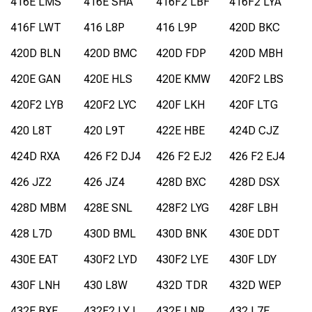
416E LMS
416E SHA
416F2 LBF
416F2 LYA
416F LWT
416 L8P
416 L9P
420D BKC
420D BLN
420D BMC
420D FDP
420D MBH
420E GAN
420E HLS
420E KMW
420F2 LBS
420F2 LYB
420F2 LYC
420F LKH
420F LTG
420 L8T
420 L9T
422E HBE
424D CJZ
424D RXA
426 F2 DJ4
426 F2 EJ2
426 F2 EJ4
426 JZ2
426 JZ4
428D BXC
428D DSX
428D MBM
428E SNL
428F2 LYG
428F LBH
428 L7D
430D BML
430D BNK
430E DDT
430E EAT
430F2 LYD
430F2 LYE
430F LDY
430F LNH
430 L8W
432D TDR
432D WEP
432E BXE
432F2 LYJ
432F LNR
432 L7E