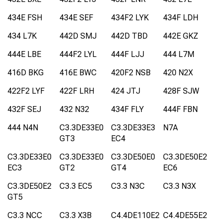
434E FSH
434E SEF
434F2 LYK
434F LDH
434 L7K
442D SMJ
442D TBD
442E GKZ
444E LBE
444F2 LYL
444F LJJ
444 L7M
416D BKG
416E BWC
420F2 NSB
420 N2X
422F2 LYF
422F LRH
424 JTJ
428F SJW
432F SEJ
432 N32
434F FLY
444F FBN
444 N4N
C3.3DE33E0
C3.3DE33E3
N7A
GT3
EC4
C3.3DE33E0
C3.3DE33E0
C3.3DE50E0
C3.3DE50E2
EC3
GT2
GT4
EC6
C3.3DE50E2
C3.3 EC5
C3.3 N3C
C3.3 N3X
GT5
C3.3 NCC
C3.3 X3B
C4.4DE110E2
C4.4DE55E2