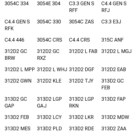
3054C 334
3054E 304
C3.3 GEN S
C4.4 GEN S
RFF
RFJ
C4.4 GEN S
3054C 330
3054C ZAS
C3.3 E3J
RFK
C4.4 446
3054C CRS
C4.4 CRS
315C ANF
312D2 GC
312D2 GC
312D2 L FAB
312D2 L MGJ
BRW
RXZ
312D2 L MPP
312D2 L WHJ
312D2 DGF
312D2 EAB
312D2 GWN
312D2 KLE
312D2 TJY
313D2 GC
FEB
313D2 GC
313D2 LGP
313D2 LGP
313D2 FAP
GAP
GAJ
RKN
313D2 FEB
313D2 LCY
313D2 LKR
313D2 MDW
313D2 MES
313D2 PLD
313D2 RDE
313D2 ZAA