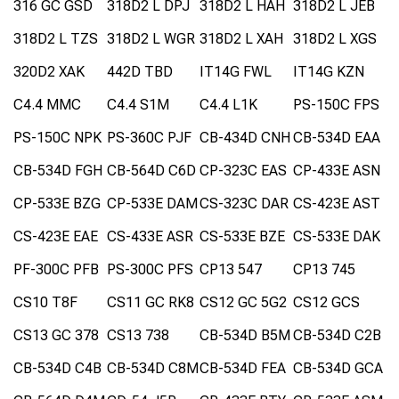
316 GC GSD
318D2 L DPJ
318D2 L HAH
318D2 L JEB
318D2 L TZS
318D2 L WGR
318D2 L XAH
318D2 L XGS
320D2 XAK
442D TBD
IT14G FWL
IT14G KZN
C4.4 MMC
C4.4 S1M
C4.4 L1K
PS-150C FPS
PS-150C NPK
PS-360C PJF
CB-434D CNH
CB-534D EAA
CB-534D FGH
CB-564D C6D
CP-323C EAS
CP-433E ASN
CP-533E BZG
CP-533E DAM
CS-323C DAR
CS-423E AST
CS-423E EAE
CS-433E ASR
CS-533E BZE
CS-533E DAK
PF-300C PFB
PS-300C PFS
CP13 547
CP13 745
CS10 T8F
CS11 GC RK8
CS12 GC 5G2
CS12 GCS
CS13 GC 378
CS13 738
CB-534D B5M
CB-534D C2B
CB-534D C4B
CB-534D C8M
CB-534D FEA
CB-534D GCA