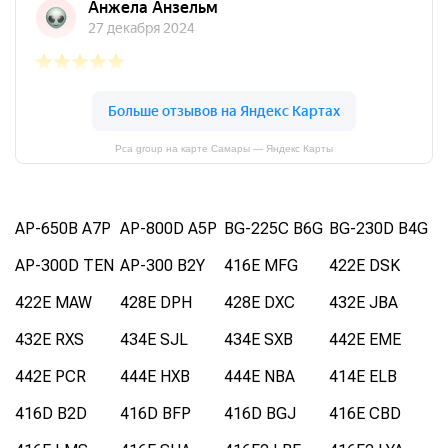
Pca group на карте Самары — Яндекс Карты
AP-650B A7P
AP-800D A5P
BG-225C B6G
BG-230D B4G
AP-300D TEN
AP-300 B2Y
416E MFG
422E DSK
422E MAW
428E DPH
428E DXC
432E JBA
432E RXS
434E SJL
434E SXB
442E EME
442E PCR
444E HXB
444E NBA
414E ELB
416D B2D
416D BFP
416D BGJ
416E CBD