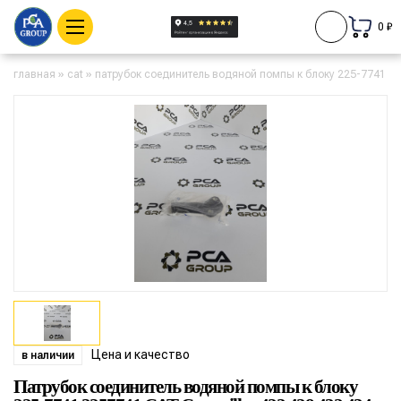
0 ₽
главная
»
cat
»
патрубок соединитель водяной помпы к блоку 225-7741 2257
Цена и качество
в наличии
Патрубок соединитель водяной помпы к блоку