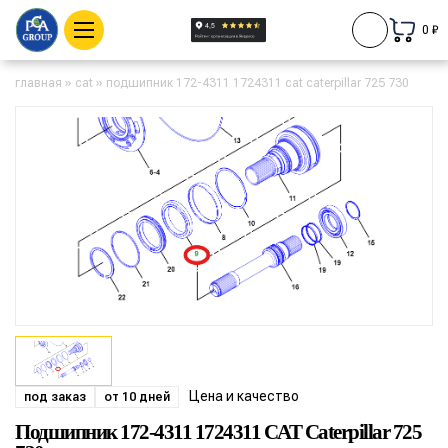
0 ₽
главная
»
cat
»
подшипник 172-4311 1724311 cat caterpillar 725 730
Цена и качество
под заказ
от 10 дней
Подшипник 172-4311 1724311 CAT Caterpillar 725