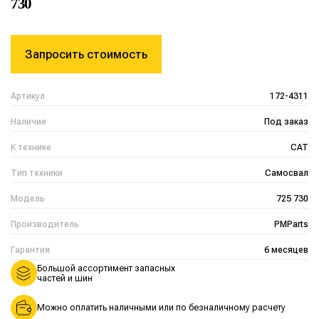
730
Запросить стоимость
Артикул
172-4311
Наличие
Под заказ
К технике
CAT
Тип техники
Самосвал
Модель
725 730
Производитель
PMParts
Гарантия
6 месяцев
Большой ассортимент запасных
частей и шин
Можно оплатить наличными или по безналичному расчету