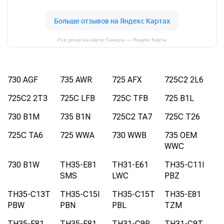
Pca group на карте Самары — Яндекс Карты
730 AGF
735 AWR
725 AFX
725C2 2L6
725C2 2T3
725C LFB
725C TFB
725 B1L
730 B1M
735 B1N
725C2 TA7
725C T26
725C TA6
725 WWA
730 WWB
735 OEM
WWC
730 B1W
TH35-E81
TH31-E61
TH35-C11I
SMS
LWC
PBZ
TH35-C13T
TH35-C15I
TH35-C15T
TH35-E81
PBW
PBN
PBL
TZM
TH35-E81
TH35-E81
TH31-C9P
TH31-C9T