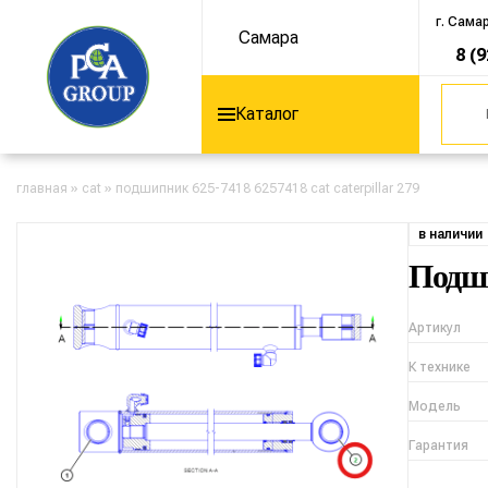
г. Сама
Самара
8 (
Каталог
главная
»
cat
»
подшипник 625-7418 6257418 cat caterpillar 279
в наличии
Подши
Артикул
К технике
Модель
Гарантия