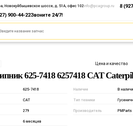
8 (92
ра, Новокуйбышевское шоссе, д. 51А, офис 102
info@pcagroup.ru
927) 900-44-22
Звоните 24/7!
Цена и качество
пник 625-7418 6257418 CAT Caterpil
625-7418
Наличие
В налич
CAT
Тип техники
Гусенич
279
Производитель
PMParts
6 месяцев