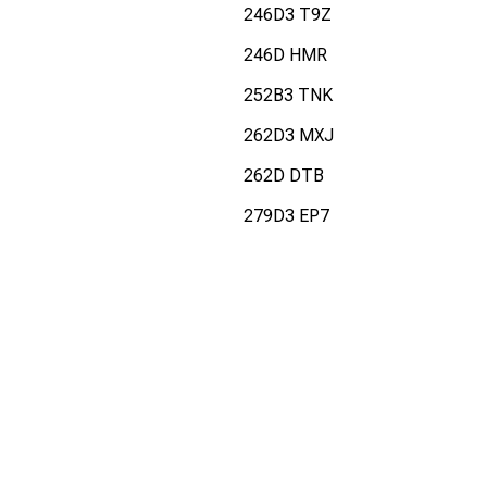
246D3 T9Z
246D HMR
252B3 TNK
262D3 MXJ
262D DTB
279D3 EP7