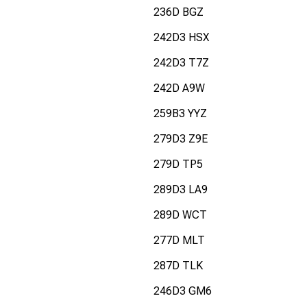
236D BGZ
242D3 HSX
242D3 T7Z
242D A9W
259B3 YYZ
279D3 Z9E
279D TP5
289D3 LA9
289D WCT
277D MLT
287D TLK
246D3 GM6