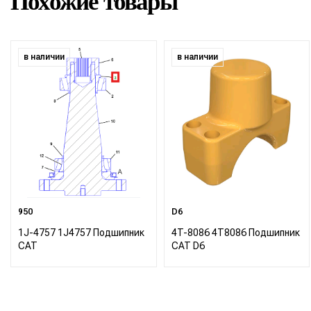
Похожие товары
в наличии
в наличии
950
D6
1J-4757 1J4757 Подшипник
4T-8086 4T8086 Подшипник
CAT
CAT D6