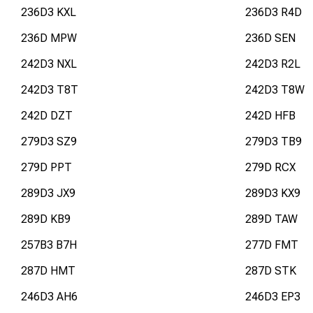
236D3 KXL
236D3 R4D
236D MPW
236D SEN
242D3 NXL
242D3 R2L
242D3 T8T
242D3 T8W
242D DZT
242D HFB
279D3 SZ9
279D3 TB9
279D PPT
279D RCX
289D3 JX9
289D3 KX9
289D KB9
289D TAW
257B3 B7H
277D FMT
287D HMT
287D STK
246D3 AH6
246D3 EP3