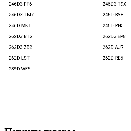
246D3 PF6
246D3 T9X
246D3 TM7
246D BYF
246D MKT
246D PN5
262D3 BT2
262D3 EP8
262D3 ZB2
262D AJ7
262D LST
262D RE5
289D WE5