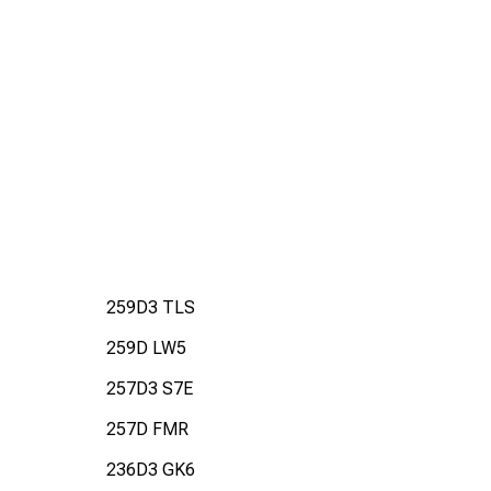
259D3 TLS
259D LW5
257D3 S7E
257D FMR
236D3 GK6