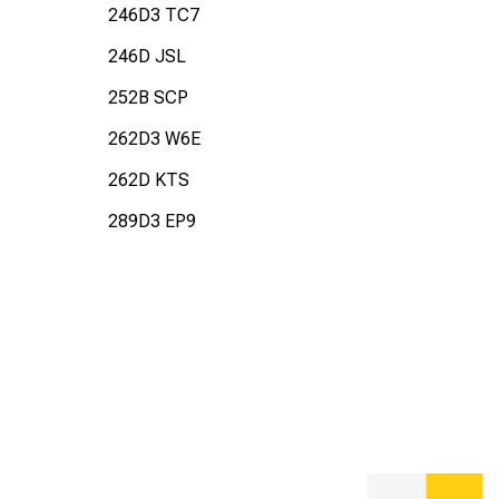
246D3 TC7
246D JSL
252B SCP
262D3 W6E
262D KTS
289D3 EP9