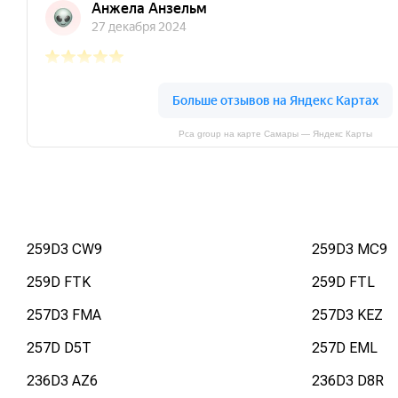
Pca group на карте Самары — Яндекс Карты
259D3 CW9
259D3 MC9
259D FTK
259D FTL
257D3 FMA
257D3 KEZ
257D D5T
257D EML
236D3 AZ6
236D3 D8R