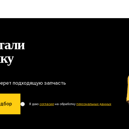
тали
ику
берет подходящую запчасть
одбор
Я даю
согласие
на обработку
персональных данных