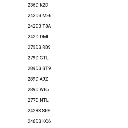
236D K2D
242D3 ME6
242D3 T8A
242D DML
279D3 RB9
279D GTL
289D3 BT9
289D A9Z
289D WE5
277D NTL
242B3 SRS
246D3 KC6