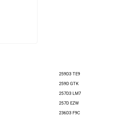
259D3 TE9
259D GTK
257D3 LM7
257D EZW
236D3 F9C